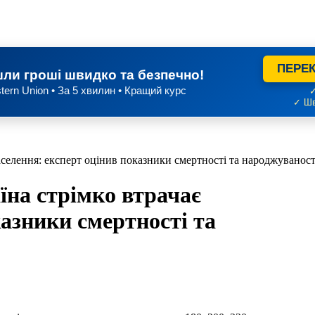
ПЕРЕК
ли гроші швидко та безпечно!
tern Union • За 5 хвилин • Кращий курс
✓
✓ Шв
аселення: експерт оцінив показники смертності та народжуваност
їна стрімко втрачає
казники смертності та