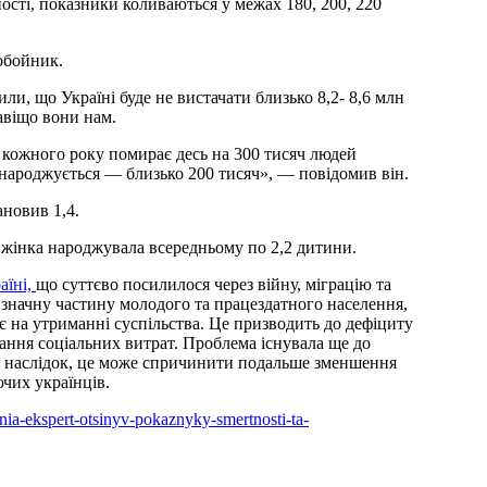
ості, показники коливаються у межах 180, 200, 220
обойник.
ли, що Україні буде не вистачати близько 8,2- 8,6 млн
авіщо вони нам.
 кожного року помирає десь на 300 тисяч людей
 народжується — близько 200 тисяч», — повідомив він.
ановив 1,4.
 жінка народжувала всередньому по 2,2 дитини.
аїні,
що суттєво посилилося через війну, міграцію та
 значну частину молодого та працездатного населення,
є на утриманні суспільства. Це призводить до дефіциту
ання соціальних витрат. Проблема існувала ще до
Як наслідок, це може спричинити подальше зменшення
чих українців.
nnia-ekspert-otsinyv-pokaznyky-smertnosti-ta-