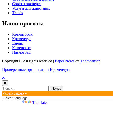
Советы эксперта
Услуги для животных
Trends
Наши проекты
Краматорск
Кременчуг
Днепр
Каменское
Павлоград
Copyright © All rights reserved
|
Paper News
от
Themeansar
.
Проверенные организации Кременчуга
Найти:
Українською »
Powered by
Translate