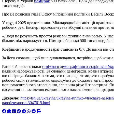
Щороку в Україні
помирає
500 тисяч осіб. Що ж до народжуван
тисяч людей.
Про це розповів глава Офісу міграційної політики Василь Воск
У грудні 2025 представники Міжнародної організації праці заяви
робочих рук. Експерт прокоментував абсудні питання про те, н
«Люди не розуміють простої речі: ми фізично вимираємо. У нас
більше, ніж народжується. Помирає близько 500 тисяч людей, а
Коефіцієнт народжуваності зараз становить 0,7. До війни він ст
За його словами, щоб ми відновлювалися, потрібно, щоб кожна
Раніше йшлося ознаки
стрімкого демографічного старіння в Укр
падіння народжуваності. За словами демографів, країна втрачає
що погіршує баланс між тими, хто працює, і тими, хто перебува
робочої сили та зменшення надходжень до бюджету на тлі зрост
повномасштабного вторгнення, але війна різко її загострила. 
населення та посилення економічного навантаження на працюю
Джерело:
https://tsn.ua/ukrayina/ukrayina-strimko-vtrachaye-nasele
narodzuvanosti-3047615.html