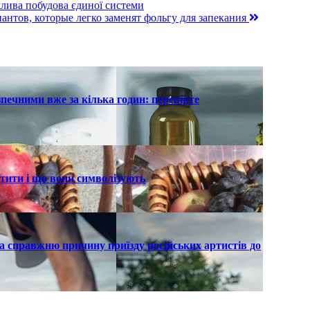
жлива побудова єдиної системи
иантов, которые легко заменят фольгу для запекания
печними вже за кілька годин: перевірте
ятити і що вони символізують
а справжню причину приїзду російських артистів до