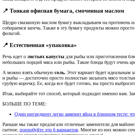
📍 Тонкая офисная бумага, смоченная маслом
Щедро смазанную маслом бумагу выкладываем на противень или
собираемся запечь. Также в эту бумагу продукты можно просто 
фольгой.
📍 Естественная «упаковка»
Речь идет о
листьях капусты
для рыбы или приготовления бл
небольших порций мяса или рыбы. Такие блюда будут очень 
А можно взять обычную
соль.
Этот вариант будет идеальным з
и рыбы — достаточно просто полностью засыпать мясо толстым 
грубую корочку. Ее, когда все будет готово, вы просто выбросит
Итак, выбирайте тот способ, который подходит именно вам. Зам
БОЛЬШЕ ПО ТЕМЕ:
Один ингредиент легко заменит яйца в блинном тесте: чт
Раньше мы также предлагали отличные заменители для майонеза.
сытное,
попробуйте эти 6 вариантов
. Многие из них можно соч