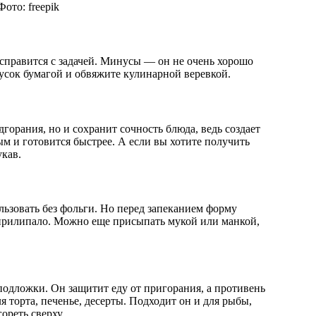
ото: freepik
 справится с задачей. Минусы — он не очень хорошо
усок бумагой и обвяжите кулинарной веревкой.
горания, но и сохранит сочность блюда, ведь создает
м и готовится быстрее. А если вы хотите получить
укав.
льзовать без фольги. Но перед запеканием форму
 прилипало. Можно еще присыпать мукой или манкой,
 подложки. Он защитит еду от пригорания, а противень
 торта, печенье, десерты. Подходит он и для рыбы,
ореть сверху.