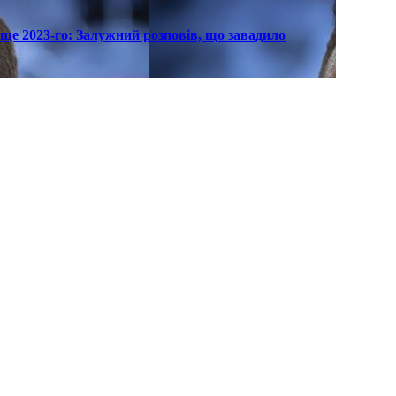
ще 2023-го: Залужний розповів, що завадило