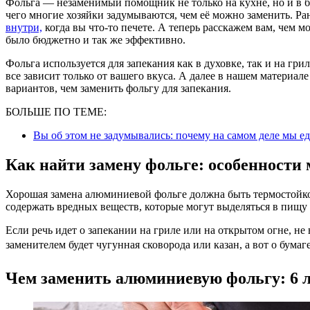
Фольга — незаменимый помощник не только на кухне, но и в быту. Однако цена на неё немного «кусается», из-за
чего многие хозяйки задумываются, чем её можно заменить. Ра
внутри,
когда вы что-то печете. А теперь расскажем вам, чем 
было бюджетно и так же эффективно.
Фольга используется для запекания как в духовке, так и на гри
все зависит только от вашего вкуса. А далее в нашем материа
вариантов, чем заменить фольгу для запекания.
БОЛЬШЕ ПО ТЕМЕ:
Вы об этом не задумывались: почему на самом деле мы ед
Как найти замену фольге: особенности
Хорошая замена алюминиевой фольге должна быть термостойкой
содержать вредных веществ, которые могут выделяться в пищу
Если речь идет о запекании на гриле или на открытом огне, не
заменителем будет чугунная сковорода или казан, а вот о бумаг
Чем заменить алюминиевую фольгу: 6 