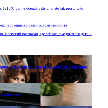
le-121540-vyi-ne-dogadyivalis-chto-eto-tak-prosto-chto-
 експерт оцінив показники смертності та
 Зеленский рассказал, где сейчас находятся его дети и
нювалася від дитинства до сьогодні і де живе зараз
у та виплат