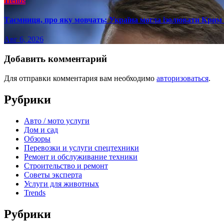
Trends
Таємниця, про яку мовчать: Україна могла ізолювати Крим 
Авг 6, 2026
Добавить комментарий
Для отправки комментария вам необходимо
авторизоваться
.
Рубрики
Авто / мото услуги
Дом и сад
Обзоры
Перевозки и услуги спецтехники
Ремонт и обслуживание техники
Строительство и ремонт
Советы эксперта
Услуги для животных
Trends
Рубрики