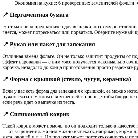
Экономия на кухне: 6 проверенных заменителей фольги. Ф
📍 Пергаментная бумага
Этот материал предназначен для выпечки, поэтому он отлично
гнется, может потрескаться или порваться. Оберните нужный к
📍 Рукав или пакет для запекания
Отличная замена фольге. Он не только защитит продукты от под
эффект пароварки — с ним мясо получается максимально сочны
корочку, незадолго до конца приготовления просто разрежьте р
📍 Форма с крышкой (стекло, чугун, керамика)
Если у вас есть форма для запекания с крышкой, ее можно испо
нужно смазать маслом с внутренней стороны, чтобы блюдо не
если речь идет о выпечке из теста.
📍 Силиконовый коврик
Такой коврик может помочь, но он подходит только в качестве
— от загрязнения. На нем можно выпекать, например, коржи для
мяса, овощей и т. д. Но продукт может потерять сочность и подг