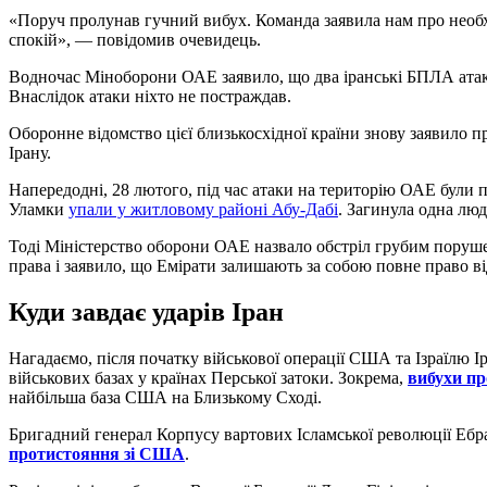
«Поруч пролунав гучний вибух. Команда заявила нам про необхі
спокій», — повідомив очевидець.
Водночас Міноборони ОАЕ заявило, що два іранські БПЛА атаку
Внаслідок атаки ніхто не постраждав.
Оборонне відомство цієї близькосхідної країни знову заявило про
Ірану.
Напередодні, 28 лютого, під час атаки на територію ОАЕ були 
Уламки
упали у житловому районі Абу-Дабі
. Загинула одна люд
Тоді Міністерство оборони ОАЕ назвало обстріл грубим поруш
права і заявило, що Емірати залишають за собою повне право ві
Куди завдає ударів Іран
Нагадаємо, після початку військової операції США та Ізраїлю 
військових базах у країнах Перської затоки. Зокрема,
вибухи пр
найбільша база США на Близькому Сході.
Бригадний генерал Корпусу вартових Ісламської революції Ебр
протистояння зі США
.