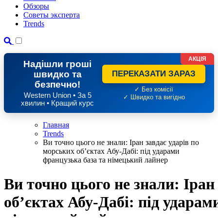
Обзоры
Советы эксперта
Trends
АКЦІЯ
Надішли гроші
швидко та
ПЕРЕКАЗАТИ ЗАРАЗ
безпечно!
✓ Без комісії
Western Union • За 5
✓ Швидко та вигідно
хвилин • Кращий курс
Главная
Trends
Ви точно цього не знали: Іран завдає ударів по
морських об’єктах Абу-Дабі: під ударами
французька база та німецький лайнер
Ви точно цього не знали: Іран
об’єктах Абу-Дабі: під ударам