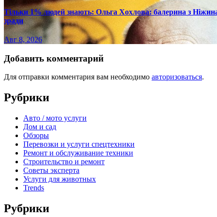
Тільки 1% людей знають: Ольга Хохлова: балерина з Ніжина 
зради
Авг 8, 2026
Добавить комментарий
Для отправки комментария вам необходимо
авторизоваться
.
Рубрики
Авто / мото услуги
Дом и сад
Обзоры
Перевозки и услуги спецтехники
Ремонт и обслуживание техники
Строительство и ремонт
Советы эксперта
Услуги для животных
Trends
Рубрики