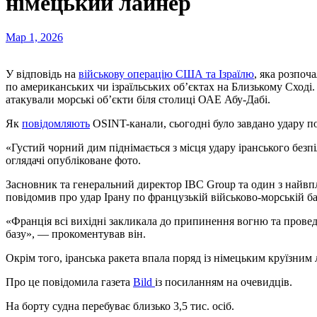
німецький лайнер
Мар 1, 2026
У відповідь на
військову операцію США та Ізраїлю
, яка розпоча
по американських чи ізраїльських об’єктах на Близькому Сході. 
атакували морські об’єкти біля столиці ОАЕ Абу-Дабі.
Як
повідомляють
OSINT-канали, сьогодні було завдано удару по 
«Густий чорний дим піднімається з місця удару іранського безп
оглядачі опубліковане фото.
Засновник та генеральний директор IBC Group та один з найвп
повідомив про удар Ірану по французькій військово-морській баз
«Франція всі вихідні закликала до припинення вогню та прове
базу», — прокоментував він.
Окрім того, іранська ракета впала поряд із німецьким круїзним 
Про це повідомила газета
Bild
із посиланням на очевидців.
На борту судна перебуває близько 3,5 тис. осіб.