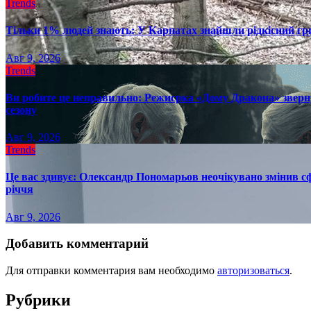
Trends
Тільки 1% людей знають: У Карпатах знайшли рідкісний гри
Авг 9, 2026
Trends
Ви робите це неправильно: Режисрка «Дому Дракона» зверн
сезону
Авг 9, 2026
Trends
Це вас здивує: Олександр Пономарьов неочікувано змінив сф
річчя
Авг 9, 2026
Добавить комментарий
Для отправки комментария вам необходимо
авторизоваться
.
Рубрики