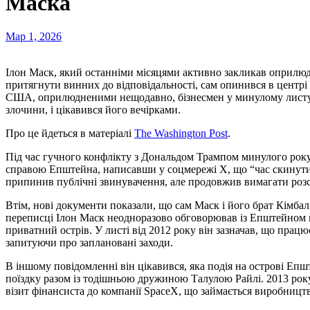
Маска
Мар 1, 2026
Ілон Маск, який останніми місяцями активно закликав оприлю
притягнути винних до відповідальності, сам опинився в центрі 
США, оприлюдненими нещодавно, бізнесмен у минулому листува
злочини, і цікавився його вечірками.
Про це йдеться в матеріалі
The Washington Post
.
Під час гучного конфлікту з Дональдом Трампом минулого року
справою Епштейна, написавши у соцмережі X, що “час скинути 
припинив публічні звинувачення, але продовжив вимагати розсл
Втім, нові документи показали, що сам Маск і його брат Кімбал 
переписці Ілон Маск неодноразово обговорював із Епштейном мо
приватний острів. У листі від 2012 року він зазначав, що працю
запитуючи про заплановані заходи.
В іншому повідомленні він цікавився, яка подія на острові Е
поїздку разом із тодішньою дружиною Талулою Райлі. 2013 рок
візит фінансиста до компанії SpaceX, що займається виробницт