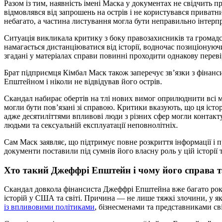
Разом із тим, наявність імені Маска у документах не свідчить пр
відмовлявся від запрошень на острів і не користувався приватн
небагато, а частина листування могла бути неправильно інтерп
Ситуація викликала критику з боку правозахисників та громадс
намагається дистанціюватися від історії, водночас позиціонуюч
згадані у матеріалах справи повинні проходити однакову переві
Брат підприємця Кімбал Маск також заперечує зв’язки з фінанси
Епштейном і ніколи не відвідував його острів.
Скандал набирає обертів на тлі нових вимог оприлюднити всі ма
могли бути пов’язані зі справою. Критики вказують, що ця іст
адже десятиліттями впливові люди з різних сфер могли контакту
людьми та сексуальній експлуатації неповнолітніх.
Сам Маск заявляє, що підтримує повне розкриття інформації і 
документи поставили під сумнів його власну роль у цій історії 
Хто такий Джеффрі Епштейн і чому його справа 
Скандал довкола фінансиста Джеффрі Епштейна вже багато рок
історій у США та світі. Причина — не лише тяжкі злочини, у я
із впливовими політиками
, бізнесменами та представниками сві