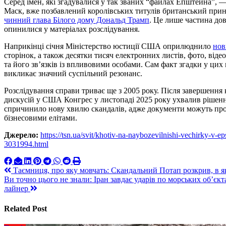
Серед імен, які згадувалися у так званих “файлах Епштейна”, 
Маск, вже позбавлений королівських титулів британський при
чинний глава Білого дому Дональд Трамп
. Це лише частина до
опинилися у матеріалах розслідування.
Наприкінці січня Міністерство юстиції США оприлюднило
нов
сторінок, а також десятки тисяч електронних листів, фото, віде
та його зв’язків із впливовими особами. Сам факт згадки у цих 
викликає значний суспільний резонанс.
Розслідування справи триває ще з 2005 року. Після завершення 
дискусій у США Конгрес у листопаді 2025 року ухвалив рішен
спричинило нову хвилю скандалів, адже документи можуть прол
бізнесовими елітами.
Джерело:
https://tsn.ua/svit/khotiv-na-naybozevilnishi-vechirky-v-
3031994.html
Навигация
Таємниця, про яку мовчать: Скандальний Потап розкрив, в як
Ви точно цього не знали: Іран завдає ударів по морських об’єкт
по
лайнер
записям
Related Post