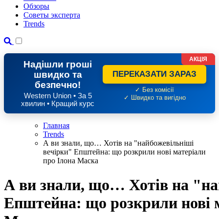
Обзоры
Советы эксперта
Trends
АКЦІЯ
Надішли гроші
швидко та
ПЕРЕКАЗАТИ ЗАРАЗ
безпечно!
✓ Без комісії
Western Union • За 5
✓ Швидко та вигідно
хвилин • Кращий курс
Главная
Trends
А ви знали, що… Хотів на "найбожевільніші
вечірки" Епштейна: що розкрили нові матеріали
про Ілона Маска
А ви знали, що… Хотів на "на
Епштейна: що розкрили нові 