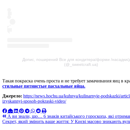
Допис, поширений Все для кондитера/форми /насадки/
(@_sweetcraft.ua)
Такая покраска очень проста и не требует замачивания яиц в кр
стильные пятнистые пасхальные яйца.
Джерело:
https://news.hochu.ua/kuhnya/kulinarnyie-podskazki/article
izyskannyi-sposob-pokraski-video/
Навигация
А ви знали, що… 6 знаків китайського гороскопа, які отрима
Секрет, який змінить ваше життя: У Києві масово зникають вул
по