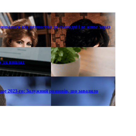
нювалася від дитинства до сьогодні і де живе зараз
у та виплат
ще 2023-го: Залужний розповів, що завадило