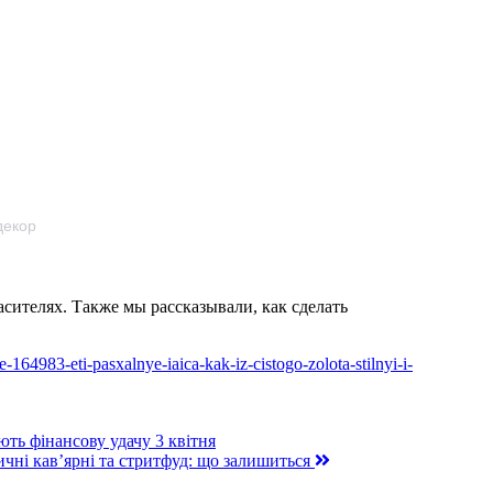
декор
асителях. Также мы рассказывали, как сделать
-164983-eti-pasxalnye-iaica-kak-iz-cistogo-zolota-stilnyi-i-
ють фінансову удачу 3 квітня
ичні кав’ярні та стритфуд: що залишиться