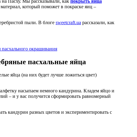
а на Пасху. Мы рассказывали, как
покрыть яйца
 материал, который поможет в покраске яиц –
еребристой пыли. В блоге
sweetcraft.ua
рассказали, как
я пасхального окрашивания
ебряные пасхальные яйца
лые яйца (на них будет лучше ложиться цвет)
салфетку насыпаем немного кандурина. Кладем яйцо и
илий – и у вас получится сформировать равномерный
ть кандурин разных цветов и экспериментировать с