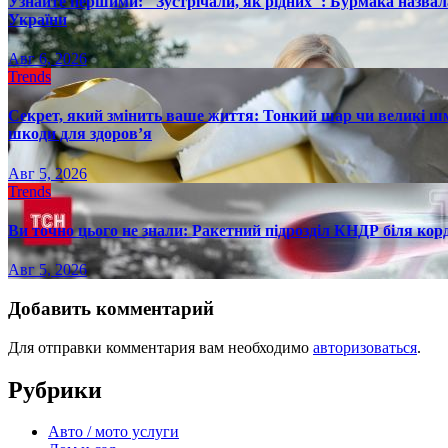
Узнайте першими: "Зустрічали, як рідних": Бурмака назвал
України
Авг 6, 2026
Trends
Секрет, який змінить ваше життя: Тонкий шар чи великі шм
шкоди для здоров’я
Авг 5, 2026
Trends
Ви точно цього не знали: Ракетний підрозділ КНДР біля ко
Авг 5, 2026
Добавить комментарий
Для отправки комментария вам необходимо
авторизоваться
.
Рубрики
Авто / мото услуги