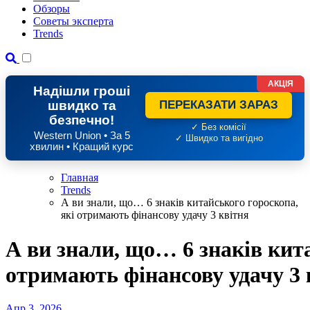
Обзоры
Советы эксперта
Trends
АКЦІЯ
Надішли гроші
швидко та
ПЕРЕКАЗАТИ ЗАРАЗ
безпечно!
✓ Без комісії
Western Union • За 5
✓ Швидко та вигідно
хвилин • Кращий курс
Главная
Trends
А ви знали, що… 6 знаків китайського гороскопа,
які отримають фінансову удачу 3 квітня
А ви знали, що… 6 знаків кит
отримають фінансову удачу 3 
Апр 3, 2026