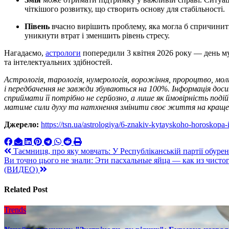
чіткішого розвитку, що створить основу для стабільності.
Півень
вчасно вирішить проблему, яка могла б спричинит
уникнути втрат і зменшить рівень стресу.
Нагадаємо,
астрологи
попередили 3 квітня 2026 року — день му
та інтелектуальних здібностей.
Астрологія, тарологія, нумерологія, ворожіння, пророцтво, мо
і передбачення не завжди збуваються на 100%. Інформація до
сприймати її потрібно не серйозно, а лише як ймовірність по
матиме сили духу та натхнення змінити своє життя на краще
Джерело:
https://tsn.ua/astrologiya/6-znakiv-kytayskoho-horoskopa
Навигация
Таємниця, про яку мовчать: У Республіканській партії обу
Ви точно цього не знали: Эти пасхальные яйца — как из чисто
по
(ВИДЕО)
записям
Related Post
Trends