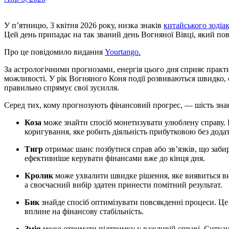
У п’ятницю, 3 квітня 2026 року, низка знаків
китайського зодіа
Цей день припадає на так званий день Вогняної Вівці, який пов
Про це повідомило видання
Yourtango.
За астрологічними прогнозами, енергія цього дня сприяє прак
можливості. У рік Вогняного Коня події розвиваються швидко, 
правильно спрямує свої зусилля.
Серед тих, кому прогнозують фінансовий прогрес, — шість знак
Коза
може знайти спосіб монетизувати улюблену справу. Й
коригування, яке робить діяльність прибутковою без дод
Тигр
отримає шанс позбутися справ або зв’язків, що заби
ефективніше керувати фінансами вже до кінця дня.
Кролик
може ухвалити швидке рішення, яке виявиться виг
а своєчасний вибір здатен принести помітний результат.
Бик
знайде спосіб оптимізувати повсякденні процеси. Це
вплине на фінансову стабільність.
Змія
може отримати підтримку у важливій справі. Ситуаці