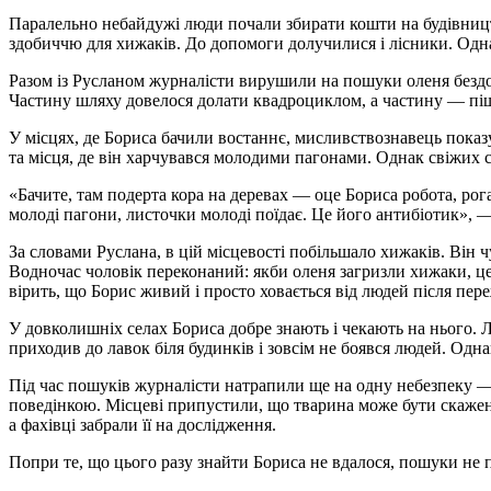
Паралельно небайдужі люди почали збирати кошти на будівницт
здобиччю для хижаків. До допомоги долучилися і лісники. Одн
Разом із Русланом журналісти вирушили на пошуки оленя безд
Частину шляху довелося долати квадроциклом, а частину — піш
У місцях, де Бориса бачили востаннє, мисливствознавець показу
та місця, де він харчувався молодими пагонами. Однак свіжих с
«Бачите, там подерта кора на деревах — оце Бориса робота, рога
молоді пагони, листочки молоді поїдає. Це його антибіотик», 
За словами Руслана, в цій місцевості побільшало хижаків. Він чу
Водночас чоловік переконаний: якби оленя загризли хижаки, це
вірить, що Борис живий і просто ховається від людей після пере
У довколишніх селах Бориса добре знають і чекають на нього. 
приходив до лавок біля будинків і зовсім не боявся людей. Одна
Під час пошуків журналісти натрапили ще на одну небезпеку —
поведінкою. Місцеві припустили, що тварина може бути скажено
а фахівці забрали її на дослідження.
Попри те, що цього разу знайти Бориса не вдалося, пошуки не