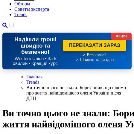
Обзоры
Советы эксперта
Trends
АКЦІЯ
Надішли гроші
швидко та
ПЕРЕКАЗАТИ ЗАРАЗ
безпечно!
✓ Без комісії
Western Union • За 5
✓ Швидко та вигідно
хвилин • Кращий курс
Главная
Trends
Ви точно цього не знали: Борис зник: що відомо
про життя найвідомішого оленя України після
ДТП
Ви точно цього не знали: Бори
життя найвідомішого оленя У