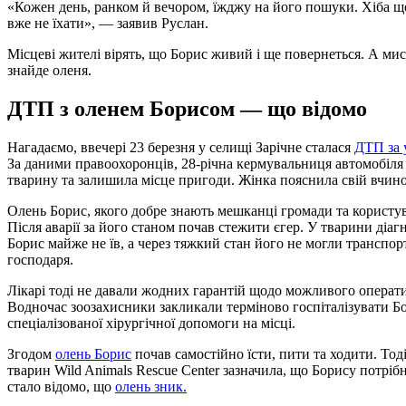
«Кожен день, ранком й вечором, їжджу на його пошуки. Хіба що
вже не їхати», — заявив Руслан.
Місцеві жителі вірять, що Борис живий і ще повернеться. А ми
знайде оленя.
ДТП з оленем Борисом — що відомо
Нагадаємо, ввечері 23 березня у селищі Зарічне сталася
ДТП за 
За даними правоохоронців, 28-річна кермувальниця автомобіля 
тварину та залишила місце пригоди. Жінка пояснила свій вчин
Олень Борис, якого добре знають мешканці громади та користу
Після аварії за його станом почав стежити єгер. У тварини діа
Борис майже не їв, а через тяжкий стан його не могли транспорт
господаря.
Лікарі тоді не давали жодних гарантій щодо можливого операт
Водночас зоозахисники закликали терміново госпіталізувати Б
спеціалізованої хірургічної допомоги на місці.
Згодом
олень Борис
почав самостійно їсти, пити та ходити. То
тварин Wild Animals Rescue Center зазначила, що Борису потрібн
стало відомо, що
олень зник.