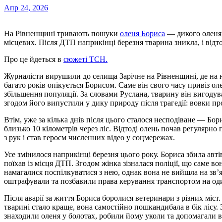
Апр 24, 2026
На Рівненщині тривають пошуки
оленя Бориса
— дикого оленя,
місцевих. Після ДТП наприкінці березня тварина зникла, і відт
Про це йдеться в
сюжеті ТСН.
Журналісти вирушили до селища Зарічне на Рівненщині, де на 
багато років опікується Борисом. Саме він свого часу привіз ол
збільшення популяції. За словами Руслана, тварину він вигоду
згодом його випустили у дику природу після трагедії: вовки пр
Втім, уже за кілька днів після цього сталося несподіване — Б
близько 10 кілометрів через ліс. Відтоді олень почав регулярно
з рук і став героєм численних відео у соцмережах.
Усе змінилося наприкінці березня цього року. Бориса збила авті
поїхав із місця ДТП. Згодом жінка зізналася поліції, що саме во
намагалися поспілкуватися з нею, однак вона не вийшла на зв’я
оштрафували та позбавили права керування транспортом на оди
Після аварії за життя Бориса боролися ветеринари з різних міс
тварині стало краще, вона самостійно пошкандибала в бік лісу.
знаходили оленя у болотах, робили йому уколи та допомагали 