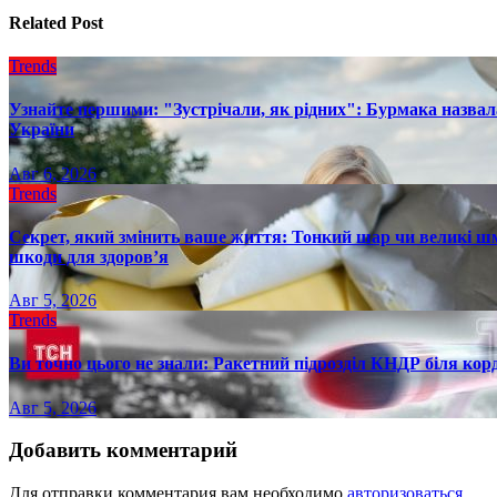
записям
Related Post
Trends
Узнайте першими: "Зустрічали, як рідних": Бурмака назвал
України
Авг 6, 2026
Trends
Секрет, який змінить ваше життя: Тонкий шар чи великі шм
шкоди для здоров’я
Авг 5, 2026
Trends
Ви точно цього не знали: Ракетний підрозділ КНДР біля ко
Авг 5, 2026
Добавить комментарий
Для отправки комментария вам необходимо
авторизоваться
.