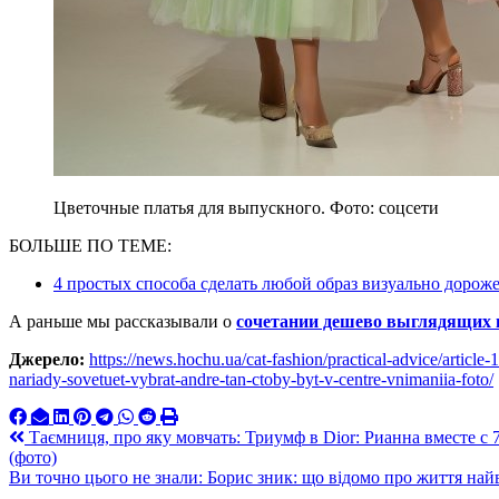
Цветочные платья для выпускного. Фото: соцсети
БОЛЬШЕ ПО ТЕМЕ:
4 простых способа сделать любой образ визуально дорож
А раньше мы рассказывали о
сочетании дешево выглядящих
Джерело:
https://news.hochu.ua/cat-fashion/practical-advice/artic
nariady-sovetuet-vybrat-andre-tan-ctoby-byt-v-centre-vnimaniia-foto/
Навигация
Таємниця, про яку мовчать: Триумф в Dior: Рианна вместе с
(фото)
по
Ви точно цього не знали: Борис зник: що відомо про життя на