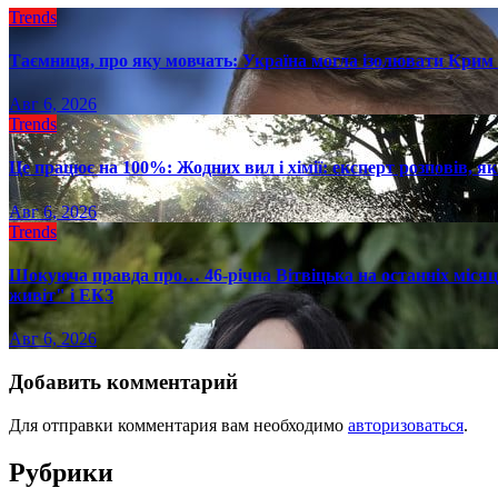
Trends
Таємниця, про яку мовчать: Україна могла ізолювати Крим 
Авг 6, 2026
Trends
Це працює на 100%: Жодних вил і хімії: експерт розповів, я
Авг 6, 2026
Trends
Шокуюча правда про… 46-річна Вітвіцька на останніх місяця
живіт" і ЕКЗ
Авг 6, 2026
Добавить комментарий
Для отправки комментария вам необходимо
авторизоваться
.
Рубрики