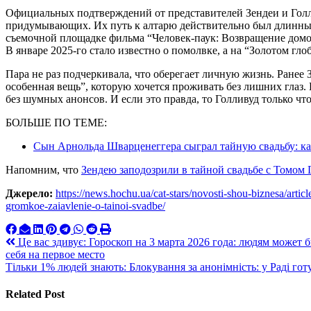
Официальных подтверждений от представителей Зендеи и Голла
придумывающих. Их путь к алтарю действительно был длинны
съемочной площадке фильма “Человек-паук: Возвращение домой”
В январе 2025-го стало известно о помолвке, а на “Золотом гл
Пара не раз подчеркивала, что оберегает личную жизнь. Ранее 
особенная вещь”, которую хочется проживать без лишних глаз.
без шумных анонсов. И если это правда, то Голливуд только чт
БОЛЬШЕ ПО ТЕМЕ:
Сын Арнольда Шварценеггера сыграл тайную свадьбу: ка
Напомним, что
Зендею заподозрили в тайной свадьбе с Томом
Джерело:
https://news.hochu.ua/cat-stars/novosti-shou-biznesa/articl
gromkoe-zaiavlenie-o-tainoi-svadbe/
Навигация
Це вас здивує: Гороскоп на 3 марта 2026 года: людям может б
себя на первое место
по
Тільки 1% людей знають: Блокування за анонімність: у Раді гот
записям
Related Post