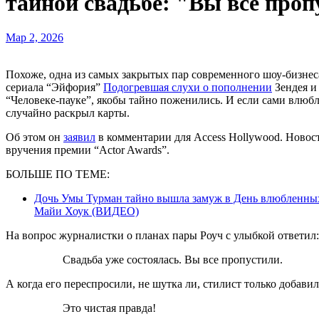
тайной свадьбе: "Вы все про
Мар 2, 2026
Похоже, одна из самых закрытых пар современного шоу-бизнеса больше не жених и невеста, а уже муж и жена. Звезда
сериала “Эйфория”
Подогревшая слухи о пополнении
Зендея и
“Человеке-пауке”, якобы тайно поженились. И если сами влюбл
случайно раскрыл карты.
Об этом он
заявил
в комментарии для Access Hollywood. Новос
вручения премии “Actor Awards”.
БОЛЬШЕ ПО ТЕМЕ:
Дочь Умы Турман тайно вышла замуж в День влюбленных:
Майи Хоук (ВИДЕО)
На вопрос журналистки о планах пары Роуч с улыбкой ответил:
Свадьба уже состоялась. Вы все пропустили.
А когда его переспросили, не шутка ли, стилист только добавил
Это чистая правда!