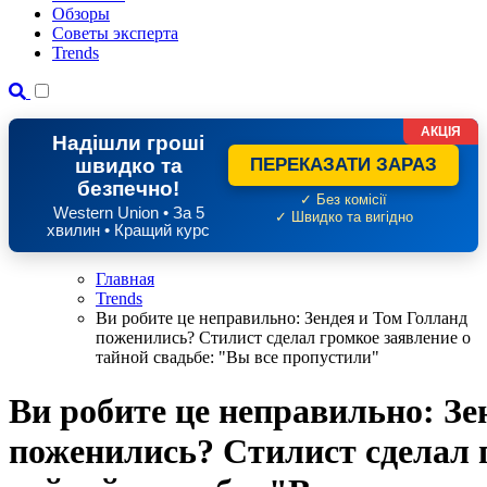
Обзоры
Советы эксперта
Trends
АКЦІЯ
Надішли гроші
швидко та
ПЕРЕКАЗАТИ ЗАРАЗ
безпечно!
✓ Без комісії
Western Union • За 5
✓ Швидко та вигідно
хвилин • Кращий курс
Главная
Trends
Ви робите це неправильно: Зендея и Том Голланд
поженились? Стилист сделал громкое заявление о
тайной свадьбе: "Вы все пропустили"
Ви робите це неправильно: Зе
поженились? Стилист сделал 