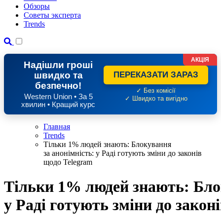
Обзоры
Советы эксперта
Trends
АКЦІЯ
Надішли гроші
швидко та
ПЕРЕКАЗАТИ ЗАРАЗ
безпечно!
✓ Без комісії
Western Union • За 5
✓ Швидко та вигідно
хвилин • Кращий курс
Главная
Trends
Тільки 1% людей знають: Блокування
за анонімність: у Раді готують зміни до законів
щодо Telegram
Тільки 1% людей знають: Бло
у Раді готують зміни до закон