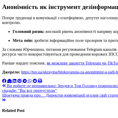
Анонімність як інструмент дезінформац
Попри труднощі в комунікації з платформою, депутат наголошу
контролю.
Головний ризик:
високий рівень анонімності напряму ко
Мета змін:
зробити інформаційне поле прозорим та притя
За словами Юрчишина, питання регулювання Telegram-каналів є
ресурси часто використовуються для проведення ворожих ІПС
Раніше нардеп пояснив,
як можливе закриття Telegram чи TikTo
Джерело:
https://tsn.ua/ukrayina/blokuvannia-za-anonimnist-u-rad
Навигация
Ви робите це неправильно: Зендея и Том Голланд поженилис
свадьбе: "Вы все пропустили"
по
Шокуюча правда про… Директор юркомпанії оголив свій статеви
записям
Related Post