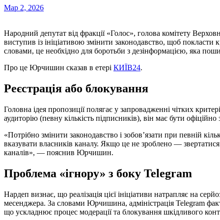
Мар 2, 2026
Народний депутат від фракції «Голос», голова комітету Верхов
виступив із ініціативою змінити законодавство, щоб покласти к
словами, це необхідно для боротьби з дезінформацією, яка пош
Про це Юрчишин сказав в етері
КИЇВ24
.
Реєстрація або блокування
Головна ідея пропозиції полягає у запровадженні чітких критер
аудиторію (певну кількість підписників), він має бути офіційно
«Потрібно змінити законодавство і зобов’язати при певній кільк
вказувати власників каналу. Якщо це не зроблено — звертатися 
каналів», — пояснив Юрчишин.
Проблема «ігнору» з боку Telegram
Нардеп визнає, що реалізація цієї ініціативи натрапляє на серй
месенджера. За словами Юрчишина, адміністрація Telegram фак
що ускладнює процес модерації та блокування шкідливого конт