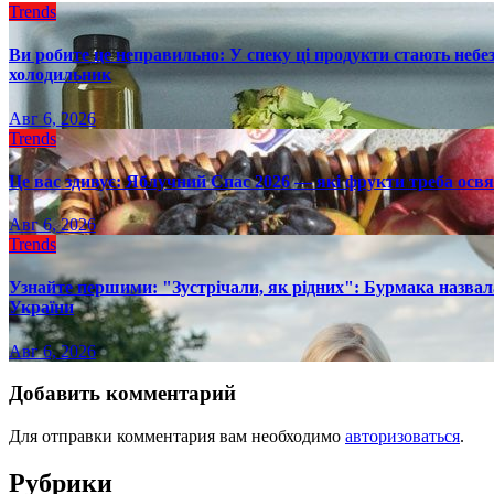
Trends
Ви робите це неправильно: У спеку ці продукти стають небез
холодильник
Авг 6, 2026
Trends
Це вас здивує: Яблучний Спас 2026 — які фрукти треба осв
Авг 6, 2026
Trends
Узнайте першими: "Зустрічали, як рідних": Бурмака назвал
України
Авг 6, 2026
Добавить комментарий
Для отправки комментария вам необходимо
авторизоваться
.
Рубрики