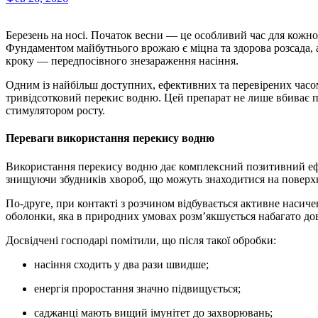
Березень на носі. Початок весни — це особливий час для кожного городника, коли стартує посівна кампанія.
Фундаментом майбутнього врожаю є міцна та здорова розсада, а
кроку — передпосівного знезараження насіння.
Одним із найбільш доступних, ефективних та перевірених часо
тривідсотковий перекис водню. Цей препарат не лише вбиває 
стимулятором росту.
Переваги використання перекису водню
Використання перекису водню дає комплексний позитивний ефе
знищуючи збудників хвороб, що можуть знаходитися на поверхн
По-друге, при контакті з розчином відбувається активне насич
оболонки, яка в природних умовах розм’якшується набагато до
Досвідчені господарі помітили, що після такої обробки:
насіння сходить у два рази швидше;
енергія проростання значно підвищується;
саджанці мають вищий імунітет до захворювань;