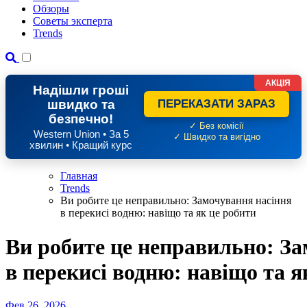
Обзоры
Советы эксперта
Trends
АКЦІЯ
Надішли гроші
швидко та
ПЕРЕКАЗАТИ ЗАРАЗ
безпечно!
✓ Без комісії
Western Union • За 5
✓ Швидко та вигідно
хвилин • Кращий курс
Главная
Trends
Ви робите це неправильно: Замочування насіння
в перекисі водню: навіщо та як це робити
Ви робите це неправильно: З
в перекисі водню: навіщо та я
Фев 26, 2026