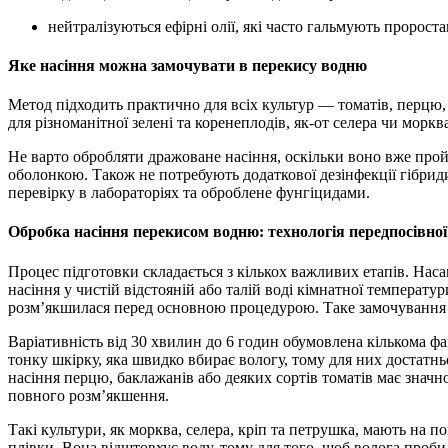
нейтралізуються ефірні олії, які часто гальмують пророс
Яке насіння можна замочувати в перекису водню
Метод підходить практично для всіх культур — томатів, перцю, ба
для різноманітної зелені та коренеплодів, як-от селера чи моркв
Не варто обробляти дражоване насіння, оскільки воно вже про
оболонкою. Також не потребують додаткової дезінфекції гібрид
перевірку в лабораторіях та оброблене фунгіцидами.
Обробка насіння перекисом водню: технологія передпосівної
Процес підготовки складається з кількох важливих етапів. Нас
насіння у чистій відстояній або талій воді кімнатної температу
розм’якшилася перед основною процедурою. Таке замочування 
Варіативність від 30 хвилин до 6 годин обумовлена кількома фа
тонку шкірку, яка швидко вбирає вологу, тому для них достатнь
насіння перцю, баклажанів або деяких сортів томатів має значн
повного розм’якшення.
Такі культури, як морква, селера, кріп та петрушка, мають на 
плівки. Вона відштовхує воду, тому для того, щоб волога пробил