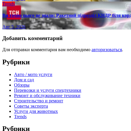
Trends
Ви точно цього не знали: Ракетний підрозділ КНДР біля ко
Авг 5, 2026
Добавить комментарий
Для отправки комментария вам необходимо
авторизоваться
.
Рубрики
Авто / мото услуги
Дом и сад
Обзоры
Перевозки и услуги спецтехники
Ремонт и обслуживание техники
Строительство и ремонт
Советы эксперта
Услуги для животных
Trends
Рубрики