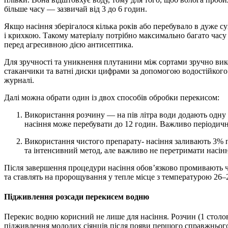
більше часу — зазвичай від 3 до 6 годин.
Якщо насіння зберігалося кілька років або перебувало в дуже 
і крихкою. Такому матеріалу потрібно максимально багато часу 
перед агресивною дією антисептика.
Для зручності та уникнення плутанини між сортами зручно ви
стаканчики та ватні диски цифрами за допомогою водостійкого
журналі.
Далі можна обрати один із двох способів обробки перекисом:
Використання розчину — на пів літра води додають одну столову ложку перекису водню. У такому складі
насіння може перебувати до 12 годин. Важливо періодич
Використання чистого препарату- насіння заливають 3% перекисом на 10–15 хвилин. Це швидкий
та інтенсивний метод, але важливо не перетримати насін
Після завершення процедури насіння обов’язково промивають ч
та ставлять на пророщування у тепле місце з температурою 26–2
Підживлення розсади перекисем водню
Перекис водню корисний не лише для насіння. Розчин (1 столова
підживлення молодих сіянців після появи першого справжнього