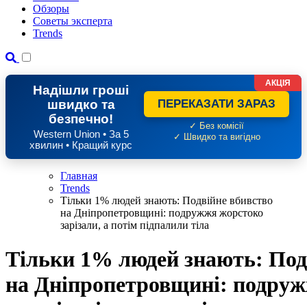
Обзоры
Советы эксперта
Trends
АКЦІЯ
Надішли гроші
швидко та
ПЕРЕКАЗАТИ ЗАРАЗ
безпечно!
✓ Без комісії
Western Union • За 5
✓ Швидко та вигідно
хвилин • Кращий курс
Главная
Trends
Тільки 1% людей знають: Подвійне вбивство
на Дніпропетровщині: подружжя жорстоко
зарізали, а потім підпалили тіла
Тільки 1% людей знають: Под
на Дніпропетровщині: подруж