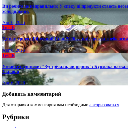
Ви робите це неправильно: У спеку ці продукти стають небез
холодильник
Авг 6, 2026
Trends
Це вас здивує: Яблучний Спас 2026 — які фрукти треба осв
Авг 6, 2026
Trends
Узнайте першими: "Зустрічали, як рідних": Бурмака назвал
України
Авг 6, 2026
Добавить комментарий
Для отправки комментария вам необходимо
авторизоваться
.
Рубрики