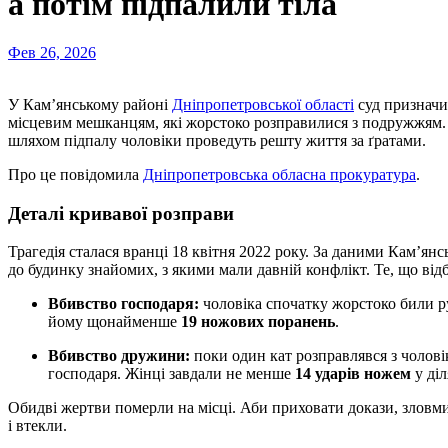
а потім підпалили тіла
Фев 26, 2026
У Кам’янському районі
Дніпропетровської області
суд призначи
місцевим мешканцям, які жорстоко розправилися з подружжям. 
шляхом підпалу чоловіки проведуть решту життя за ґратами.
Про це повідомила
Дніпропетровська обласна прокуратура
.
Деталі кривавої розправи
Трагедія сталася вранці 18 квітня 2022 року. За даними Кам’я
до будинку знайомих, з якими мали давній конфлікт. Те, що від
Вбивство господаря:
чоловіка спочатку жорстоко били ру
йому щонайменше
19 ножових поранень
.
Вбивство дружини:
поки один кат розправлявся з чолов
господаря. Жінці завдали не менше
14 ударів ножем
у діл
Обидві жертви померли на місці. Аби приховати докази, зловм
і втекли.