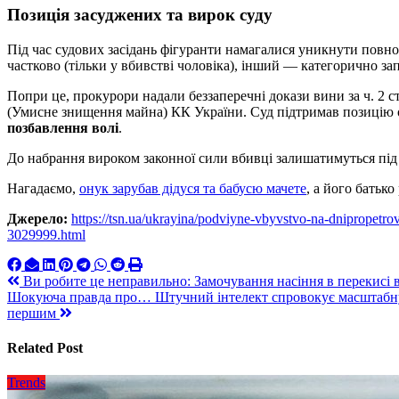
Позиція засуджених та вирок суду
Під час судових засідань фігуранти намагалися уникнути повно
частково (тільки у вбивстві чоловіка), інший — категорично за
Попри це, прокурори надали беззаперечні докази вини за ч. 2 ст.
(Умисне знищення майна) КК України. Суд підтримав позицію 
позбавлення волі
.
До набрання вироком законної сили вбивці залишатимуться під
Нагадаємо,
онук зарубав дідуся та бабусю мачете
, а його батьк
Джерело:
https://tsn.ua/ukrayina/podviyne-vbyvstvo-na-dnipropetrov
3029999.html
Навигация
Ви робите це неправильно: Замочування насіння в перекисі в
Шокуюча правда про… Штучний інтелект спровокує масштабну е
по
першим
записям
Related Post
Trends