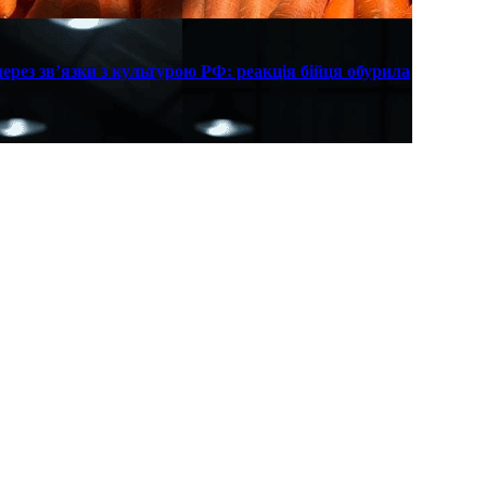
рез зв’язки з культурою РФ: реакція бійця обурила