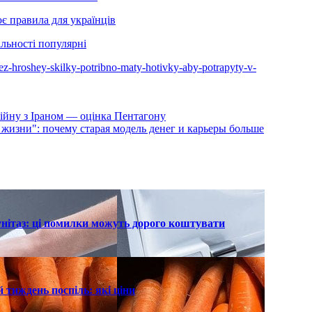
є правила для українців
альності популярні
-bez-hroshey-skilky-potribno-maty-hotivky-aby-potrapyty-v-
ійну з Іраном — оцінка Пентагону
жизни": почему старая модель денег и карьеры больше
унітаз: ці помилки можуть дорого коштувати
 тиждень поспіль: які ціни