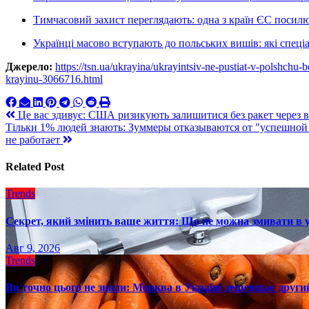
Тимчасовий захист переглядають: одна з країн ЄС посилю
Українці масово вступають до польських вишів: які спеці
Джерело:
https://tsn.ua/ukrayina/ukrayintsiv-ne-pustiat-v-polshchu
krayinu-3066716.html
Навигация
Це вас здивує: США ризикують залишитися без ракет через в
Тільки 1% людей знають: Зуммеры отказываются от "успешной 
по
не работает
записям
Related Post
Trends
Секрет, який змінить ваше життя: Що не можна змивати в 
Авг 9, 2026
Trends
Ви точно цього не знали: Морква в Україні дешевшає другий