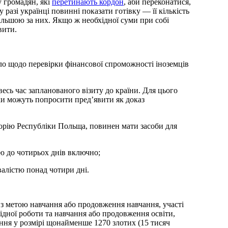
у громадян, які
перетинають кордон
, аби переконатися,
 разі українці повинні показати готівку — її кількість
ільшою за них. Якщо ж необхідної суми при собі
вити.
.
ло щодо перевірки фінансової спроможності іноземців
сь час запланованого візиту до країни. Для цього
ки можуть попросити пред’явити як доказ
торію Республіки Польща, повинен мати засоби для
тю до чотирьох днів включно;
валістю понад чотири дні.
з метою навчання або продовження навчання, участі
ідної роботи та навчання або продовження освіти,
ння у розмірі щонайменше 1270 злотих (15 тисяч