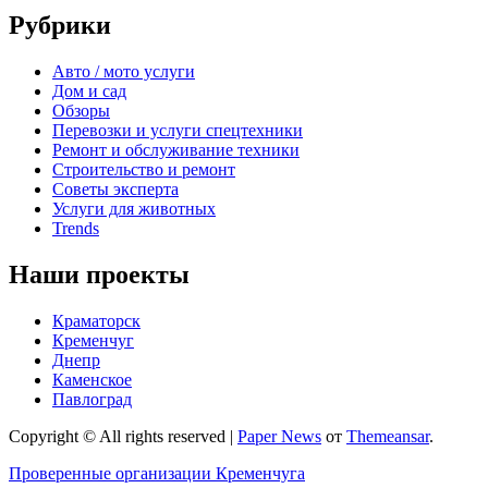
Рубрики
Авто / мото услуги
Дом и сад
Обзоры
Перевозки и услуги спецтехники
Ремонт и обслуживание техники
Строительство и ремонт
Советы эксперта
Услуги для животных
Trends
Наши проекты
Краматорск
Кременчуг
Днепр
Каменское
Павлоград
Copyright © All rights reserved
|
Paper News
от
Themeansar
.
Проверенные организации Кременчуга