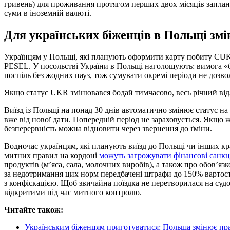
гривень) для проживання протягом перших двох місяців заплано
суми в іноземній валюті.
Для українських біженців в Польщі зм
Українцям у Польщі, які планують оформити карту побиту CU
PESEL. У посольстві України в Польщі наголошують: вимога «б
поспіль без жодних пауз, тож сумувати окремі періоди не дозво
Якщо статус UKR змінювався бодай тимчасово, весь річний від
Виїзд із Польщі на понад 30 днів автоматично змінює статус н
вже від нової дати. Попередній період не зараховується. Якщо 
безперервність можна відновити через звернення до ґміни.
Водночас українцям, які планують виїзд до Польщі чи інших к
митних правил на кордоні
можуть загрожувати фінансові санкці
продуктів (м’яса, сала, молочних виробів), а також про обов’я
за недотримання цих норм передбачені штрафи до 150% вартост
з конфіскацією. Щоб звичайна поїздка не перетворилася на судо
відкритими під час митного контролю.
Читайте також:
Українським біженцям приготуватися: Польща змінює пр