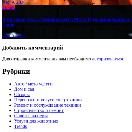
Авг 9, 2026
Trends
А ви знали, що… Чемпіон світу з ММА Ґудзь оскандалився че
фанів
Авг 8, 2026
Добавить комментарий
Для отправки комментария вам необходимо
авторизоваться
.
Рубрики
Авто / мото услуги
Дом и сад
Обзоры
Перевозки и услуги спецтехники
Ремонт и обслуживание техники
Строительство и ремонт
Советы эксперта
Услуги для животных
Trends