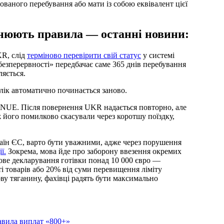
ваного перебування або мати із собою еквівалент цієї
інюють правила — останні новини:
KR, слід
терміново перевірити свій статус
у системі
езперервності» передбачає саме 365 днів перебування
ляється.
лік автоматично починається заново.
а NUE. Після повернення UKR надається повторно, але
ж його помилково скасували через коротшу поїздку,
раїн ЄС, варто бути уважними, адже через порушення
ї.
Зокрема, мова йде про заборону ввезення окремих
зкове декларування готівки понад 10 000 євро —
і товарів або 20% від суми перевищення ліміту
ву тяганину, фахівці радять бути максимально
авила виплат «800+»