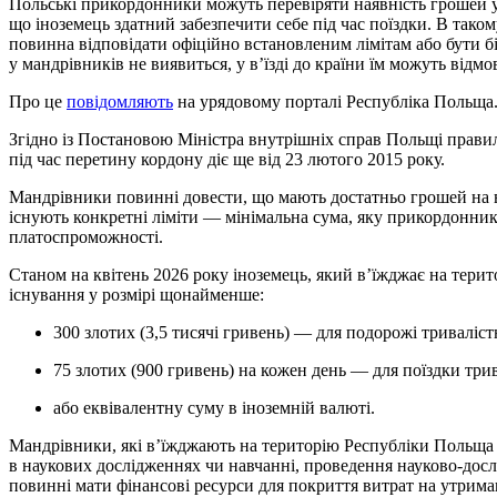
Польські прикордонники можуть перевіряти наявність грошей 
що іноземець здатний забезпечити себе під час поїздки. В такому
повинна відповідати офіційно встановленим лімітам або бути б
у мандрівників не виявиться, у в’їзді до країни їм можуть відмо
Про це
повідомляють
на урядовому порталі Республіка Польща
Згідно із Постановою Міністра внутрішніх справ Польщі прави
під час перетину кордону діє ще від 23 лютого 2015 року.
Мандрівники повинні довести, що мають достатньо грошей на ве
існують конкретні ліміти — мінімальна сума, яку прикордонни
платоспроможності.
Станом на квітень 2026 року іноземець, який в’їжджає на тери
існування у розмірі щонайменше:
300 злотих (3,5 тисячі гривень) — для подорожі триваліс
75 злотих (900 гривень) на кожен день — для поїздки три
або еквівалентну суму в іноземній валюті.
Мандрівники, які в’їжджають на територію Республіки Польща 
в наукових дослідженнях чи навчанні, проведення науково-досл
повинні мати фінансові ресурси для покриття витрат на утрима