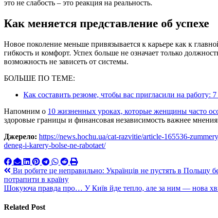
это не слабость – это реакция на реальность.
Как меняется представление об успехе
Новое поколение меньше привязывается к карьере как к главно
гибкость и комфорт. Успех больше не означает только должност
возможность не зависеть от системы.
БОЛЬШЕ ПО ТЕМЕ:
Как составить резюме, чтобы вас пригласили на работу: 
Напомним о
10 жизненных уроках, которые женщины часто ос
здоровые границы и финансовая независимость важнее мнени
Джерело:
https://news.hochu.ua/cat-razvitie/article-165536-zummer
deneg-i-karery-bolse-ne-rabotaet/
Навигация
Ви робите це неправильно: Українців не пустять в Польщу бе
потрапити в країну
по
Шокуюча правда про… У Київ йде тепло, але за ним — нова хви
записям
Related Post