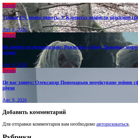
Trends
Тільки 1% людей знають: У Карпатах знайшли рідкісний гри
Авг 9, 2026
Trends
Ви робите це неправильно: Режисрка «Дому Дракона» зверн
сезону
Авг 9, 2026
Trends
Це вас здивує: Олександр Пономарьов неочікувано змінив сф
річчя
Авг 9, 2026
Добавить комментарий
Для отправки комментария вам необходимо
авторизоваться
.
Рубрики