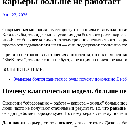
карьеры больше не работает
Апр 22, 2026
Современная молодежь имеет доступ к знаниям и возможностям, о которых раньше можно было только мечтать.
Казалось бы, это идеальные условия для быстрого роста карьер
иной: все большее количество зуммеров не спешат строить кар
просто откладывают эти шаги — они подвергают сомнению сам
Причина не только в настроениях поколения, но и в изменения
“SheKnows”, это не лень и не бунт, а реакция на новую реальнос
БОЛЬШЕ ПО ТЕМЕ:
Зуммеры боятся садиться за руль: почему поколение Z из
Почему классическая модель больше не
Сценарий “образование – работа – карьера – жилье” больше
не 
люди часто не получают стабильный результат. То, что
раньше 
сегодня работает
гораздо хуже
. Поэтому вера в систему постеп
Да и начать
карьеру стало
сложнее
, чем ее строить. Даже на 