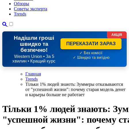
Обзоры
Советы эксперта
Trends
АКЦІЯ
Надішли гроші
швидко та
ПЕРЕКАЗАТИ ЗАРАЗ
безпечно!
✓ Без комісії
Western Union • За 5
✓ Швидко та вигідно
хвилин • Кращий курс
Главная
Trends
Тільки 1% людей знають: Зуммеры отказываются
от "успешной жизни": почему старая модель денег
и карьеры больше не работает
Тільки 1% людей знають: Зу
"успешной жизни": почему ста