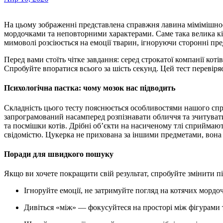
На цьому зображенні представлена справжня лавина мімімішності — десятки різнокольорових котів із кумедними
мордочками та неповторними характерами. Саме така велика кіл
мимоволі розсіюється на емоції тварин, ігноруючи сторонні пр
Перед вами стоїть чітке завдання: серед строкатої компанії кот
Спробуйте впоратися всього за шість секунд. Цей тест перевіряє
Психологічна пастка: чому мозок нас підводить
Складність цього тесту пояснюється особливостями нашого сп
запрограмований насамперед розпізнавати обличчя та зчитувати 
та посмішки котів. Дрібні об’єкти на насиченому тлі сприймаю
свідомістю. Цукерка не прихована за іншими предметами, вона 
Поради для швидкого пошуку
Якщо ви хочете покращити свій результат, спробуйте змінити пі
Ігноруйте емоції, не затримуйте погляд на котячих мордо
Дивіться «між» — фокусуйтеся на просторі між фігурами 