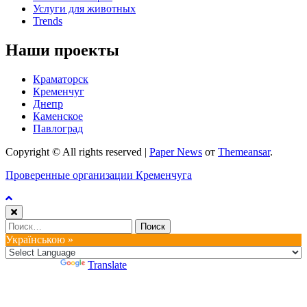
Услуги для животных
Trends
Наши проекты
Краматорск
Кременчуг
Днепр
Каменское
Павлоград
Copyright © All rights reserved
|
Paper News
от
Themeansar
.
Проверенные организации Кременчуга
Найти:
Українською »
Powered by
Translate