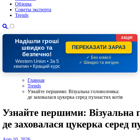
Обзоры
Советы эксперта
Trends
АКЦІЯ
Надішли гроші
швидко та
ПЕРЕКАЗАТИ ЗАРАЗ
безпечно!
✓ Без комісії
Western Union • За 5
✓ Швидко та вигідно
хвилин • Кращий курс
Главная
Trends
Узнайте першими: Візуальна головоломка:
де заховалася цукерка серед пухнастих котів
Узнайте першими: Візуальна 
де заховалася цукерка серед п
Апр 10, 2026