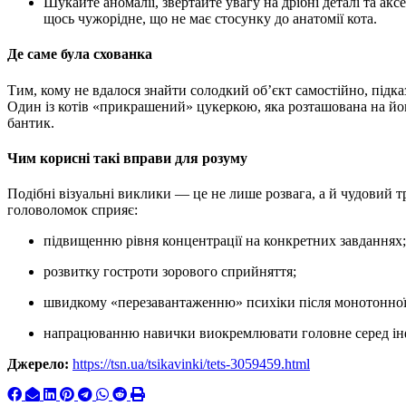
Шукайте аномалії, звертайте увагу на дрібні деталі та аксесуари (бантики, нашийники) — серед них може бути
щось чужорідне, що не має стосунку до анатомії кота.
Де саме була схованка
Тим, кому не вдалося знайти солодкий об’єкт самостійно, підка
Один із котів «прикрашений» цукеркою, яка розташована на йо
бантик.
Чим корисні такі вправи для розуму
Подібні візуальні виклики — це не лише розвага, а й чудовий т
головоломок сприяє:
підвищенню рівня концентрації на конкретних завданнях;
розвитку гостроти зорового сприйняття;
швидкому «перезавантаженню» психіки після монотонної
напрацюванню навички виокремлювати головне серед ін
Джерело:
https://tsn.ua/tsikavinki/tets-3059459.html