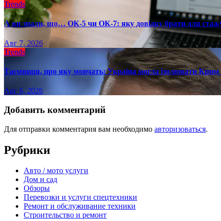
Trends
А ви знали, що… ОК-5 чи ОК-7: яку довідку брати для стаж
Авг 7, 2026
Trends
Таємниця, про яку мовчать: Україна могла ізолювати Крим 
Авг 6, 2026
Добавить комментарий
Для отправки комментария вам необходимо
авторизоваться
.
Рубрики
Авто / мото услуги
Дом и сад
Обзоры
Перевозки и услуги спецтехники
Ремонт и обслуживание техники
Строительство и ремонт