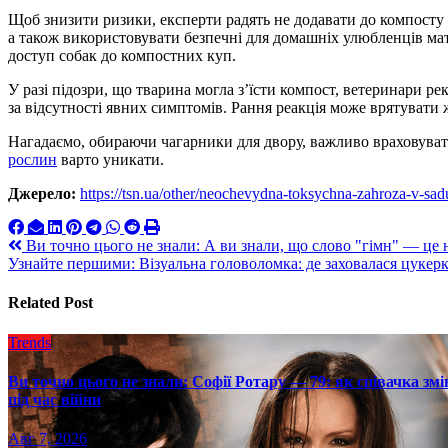
Щоб знизити ризики, експерти радять не додавати до компосту 
а також використовувати безпечні для домашніх улюбленців м
доступ собак до компостних куп.
У разі підозри, що тварина могла з’їсти компост, ветеринари 
за відсутності явних симптомів. Рання реакція може врятувати
Нагадаємо, обираючи чагарники для двору, важливо враховуват
рослин
варто уникати.
Джерело:
https://tsn.ua/other/neochevydna-toksychna-zahroza-v-
Навигация
Ви точно цього не знали: А ви знали, що слово "гімн" — це 
Узнайте першими: Візуальна головоломка: де заховалася цукерк
по
записям
Related Post
Trends
Ви точно цього не знали: Софії Ротару — 79: як співачка змі
під час війни
Авг 7, 2026