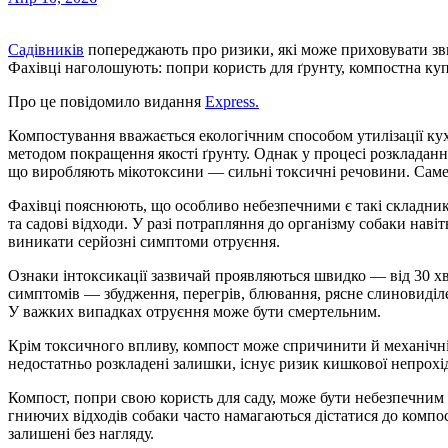
Садівників
попереджають про ризики, які може приховувати з
Фахівці наголошують: попри користь для ґрунту, компостна куп
Про це повідомило видання
Express.
Компостування вважається екологічним способом утилізації ку
методом покращення якості ґрунту. Однак у процесі розкладанн
що виробляють мікотоксини — сильні токсичні речовини. Саме 
Фахівці пояснюють, що особливо небезпечними є такі складники
та садові відходи. У разі потрапляння до організму собаки наві
виникати серйозні симптоми отруєння.
Ознаки інтоксикації зазвичай проявляються швидко — від 30 х
симптомів — збудження, перегрів, блювання, рясне слиновиділе
У важких випадках отруєння може бути смертельним.
Крім токсичного впливу, компост може спричинити й механічні
недостатньо розкладені залишки, існує ризик кишкової непрохід
Компост, попри свою користь для саду, може бути небезпечним
гниючих відходів собаки часто намагаються дістатися до компо
залишені без нагляду.