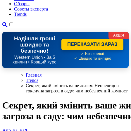
Обзоры
Советы эксперта
Trends
АКЦІЯ
Надішли гроші
швидко та
ПЕРЕКАЗАТИ ЗАРАЗ
безпечно!
✓ Без комісії
Western Union • За 5
✓ Швидко та вигідно
хвилин • Кращий курс
Главная
Trends
Секрет, який змінить ваше життя: Неочевидна
токсична загроза в саду: чим небезпечний компост
Секрет, який змінить ваше ж
загроза в саду: чим небезпеч
Апр 10, 2026