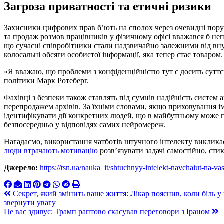
Загроза приватності та етичні ризики
Захисники цифрових прав б’ють на сполох через очевидні пору
та продаж розмов працівників у фізичному офісі вважався б 
що сучасні співробітники стали надзвичайно залежними від в
колосальні обсяги особистої інформації, яка тепер стає товаром.
«Я вважаю, що проблеми з конфіденційністю тут є досить сутт
політики Марк Ротеберг.
Фахівці з безпеки також ставлять під сумнів надійність систем 
перепродажем архівів. За їхніми словами, якщо приховування 
ідентифікувати дії конкретних людей, що в майбутньому може 
безпосередньо у відповідях самих нейромереж.
Нагадаємо, використання чатботів штучного інтелекту виклика
люди втрачають мотивацію
розв’язувати задачі самостійно, ст
Джерело:
https://tsn.ua/nauka_it/shtuchnyy-intelekt-navchaiut-na-
Навигация
Секрет, який змінить ваше життя: Лікар пояснив, коли біль у 
звернути увагу
по
Це вас здивує: Трамп раптово скасував переговори з Іраном
записям