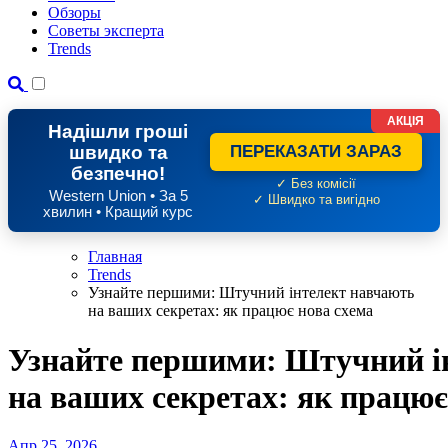
Обзоры
Советы эксперта
Trends
АКЦІЯ
Надішли гроші
швидко та
ПЕРЕКАЗАТИ ЗАРАЗ
безпечно!
✓ Без комісії
Western Union • За 5
✓ Швидко та вигідно
хвилин • Кращий курс
Главная
Trends
Узнайте першими: Штучний інтелект навчають
на ваших секретах: як працює нова схема
Узнайте першими: Штучний і
на ваших секретах: як працює
Апр 25, 2026