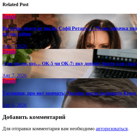
Related Post
Trends
Ви точно цього не знали: Софії Ротару — 79: як співачка змі
під час війни
Авг 7, 2026
Trends
А ви знали, що… ОК-5 чи ОК-7: яку довідку брати для стаж
Авг 7, 2026
Trends
Таємниця, про яку мовчать: Україна могла ізолювати Крим 
Авг 6, 2026
Добавить комментарий
Для отправки комментария вам необходимо
авторизоваться
.