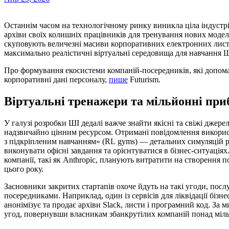
Останнім часом на технологічному ринку виникла ціла індустрія, в якій збанкрутілі компанії розпродають цифрові
архіви своїх колишніх працівників для тренування нових моде
скуповують величезні масиви корпоративних електронних листі
максимально реалістичні віртуальні середовища для навчання Ш
Про формування екосистеми компаній-посередників, які допом
корпоративні дані персоналу,
пише
Futurism.
Віртуальні тренажери та мільйонні при
У галузі розробки ШІ дедалі важче знайти якісні та свіжі джере
надзвичайно цінним ресурсом. Отримані повідомлення викорис
з підкріпленим навчанням» (RL gyms) — детальних симуляцій р
виконувати офісні завдання та орієнтуватися в бізнес-ситуаціях
компанії, такі як Anthropic, планують витратити на створення 
цього року.
Засновники закритих стартапів охоче йдуть на такі угоди, по
посередниками. Наприклад, один із сервісів для ліквідації бізн
анонімізує та продає архіви Slack, листи і програмний код. За
угод, повернувши власникам збанкрутілих компаній понад міль