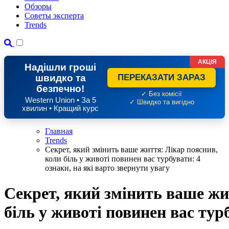
Обзоры
Советы эксперта
Trends
АКЦІЯ
Надішли гроші
швидко та
ПЕРЕКАЗАТИ ЗАРАЗ
безпечно!
✓ Без комісії
Western Union • За 5
✓ Швидко та вигідно
хвилин • Кращий курс
Главная
Trends
Секрет, який змінить ваше життя: Лікар пояснив,
коли біль у животі повинен вас турбувати: 4
ознаки, на які варто звернути увагу
Секрет, який змінить ваше жи
біль у животі повинен вас турб