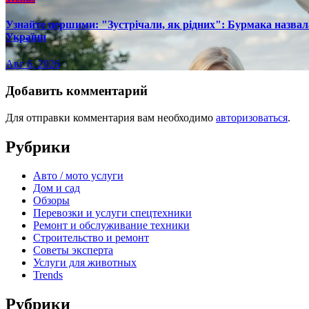
Узнайте першими: "Зустрічали, як рідних": Бурмака назвал
України
Авг 6, 2026
Добавить комментарий
Для отправки комментария вам необходимо
авторизоваться
.
Рубрики
Авто / мото услуги
Дом и сад
Обзоры
Перевозки и услуги спецтехники
Ремонт и обслуживание техники
Строительство и ремонт
Советы эксперта
Услуги для животных
Trends
Рубрики