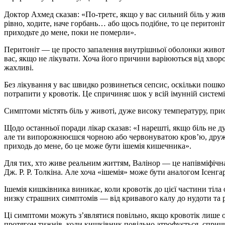
Доктор Ахмед сказав: «По-третє, якщо у вас сильний біль у жив
рівно, ходите, наче горбань… або щось подібне, то це перитоні
приходьте до мене, поки не померли».
Перитоніт — це просто запалення внутрішньої оболонки живота
вас, якщо не лікувати. Хоча його причини варіюються від хвор
жахливі.
Без лікування у вас швидко розвинеться сепсис, оскільки пошк
потрапити у кровотік. Це спричиняє шок у всій імунній системі
Симптоми містять біль у животі, дуже високу температуру, при
Щодо останньої поради лікар сказав: «І нарешті, якщо біль не 
але ти випорожнюєшся чорною або червонуватою кров’ю, друже,
приходь до мене, бо це може бути ішемія кишечника».
Для тих, хто живе реальним життям, Валінор — це напівміфічна
Дж. Р. Р. Толкіна. Але хоча «ішемія» може бути аналогом Ісенгар
Ішемія кишківника виникає, коли кровотік до цієї частини тіл
низку страшних симптомів — від кривавого калу до нудоти та 
Ці симптоми можуть з’являтися повільно, якщо кровотік лише 
протягом тижнів, коли кишківник повільно атрофується, спричи