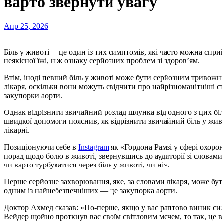
варто звернути увагу
Апр 25, 2026
Біль у животі— це один із тих симптомів, які часто можна сприймати як незначне нездужання, скоріше наслідок
неякісної їжі, ніж ознаку серйозних проблем зі здоров’ям.
Втім, іноді певний біль у животі може бути серйозним тривож
лікаря, оскільки вони можуть свідчити про найрізноманітніші с
закупорки аорти.
Однак відрізнити звичайний розлад шлунка від одного з цих бі
швидкої допомоги пояснив, як відрізнити звичайний біль у жив
лікарні.
Позиціонуючи себе в
Instagram
як «Гордона Рамзі у сфері охоро
порад щодо болю в животі, звернувшись до аудиторії зі словами:
чи варто турбуватися через біль у животі, чи ні».
Перше серйозне захворювання, яке, за словами лікаря, може бу
одним із найнебезпечніших — це закупорка аорти.
Доктор Ахмед сказав: «По-перше, якщо у вас раптово виник сил
Вейдер щойно проткнув вас своїм світловим мечем, то так, це в