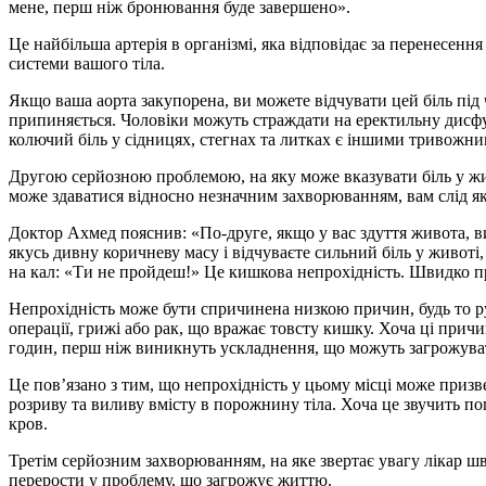
мене, перш ніж бронювання буде завершено».
Це найбільша артерія в організмі, яка відповідає за перенесенн
системи вашого тіла.
Якщо ваша аорта закупорена, ви можете відчувати цей біль під ч
припиняється. Чоловіки можуть страждати на еректильну дисфу
колючий біль у сідницях, стегнах та литках є іншими тривожн
Другою серйозною проблемою, на яку може вказувати біль у жив
може здаватися відносно незначним захворюванням, вам слід 
Доктор Ахмед пояснив: «По-друге, якщо у вас здуття живота, в
якусь дивну коричневу масу і відчуваєте сильний біль у животі
на кал: «Ти не пройдеш!» Це кишкова непрохідність. Швидко п
Непрохідність може бути спричинена низкою причин, будь то р
операції, грижі або рак, що вражає товсту кишку. Хоча ці при
годин, перш ніж виникнуть ускладнення, що можуть загрожув
Це пов’язано з тим, що непрохідність у цьому місці може призв
розриву та виливу вмісту в порожнину тіла. Хоча це звучить по
кров.
Третім серйозним захворюванням, на яке звертає увагу лікар ш
перерости у проблему, що загрожує життю.