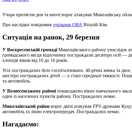
Учора протягом дня та вночі ворог атакував Миколаївську обл
Про наслідки повідомив
очільник ОВА
Віталій Кім.
Ситуація на ранок, 29 березня
У Воскресенській громаді
Миколаївського району унаслідок ат
громадського місця відпочинку постраждали десятеро осіб — дві 
хлопців віком від 10 до 16 років.
Усіх постраждалих було госпіталізовано. 40-річна жінка та двоє 
шестеро постраждалих дітей — у стані середньої тяжкості. По
та автомобіль.
У Вознесенському районі
пошкоджено вікна навчального закла
один із населених пунктів району. Постраждалих немає.
Миколаївський район
ворог двічі атакував FPV-дронами Куц
автомобіль та лінію електропередач. Постраждалих немає.
Нагадаємо: