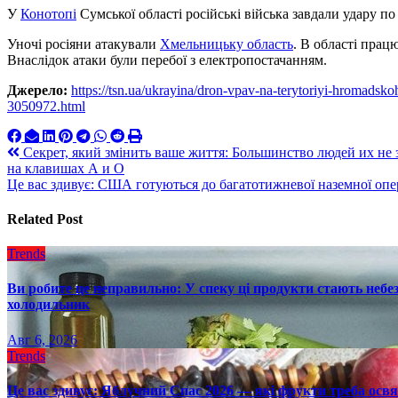
У
Конотопі
Сумської області російські війська завдали удару по
Уночі росіяни атакували
Хмельницьку область
. В області прац
Внаслідок атаки були перебої з електропостачанням.
Джерело:
https://tsn.ua/ukrayina/dron-vpav-na-terytoriyi-hromadsk
3050972.html
Навигация
Секрет, який змінить ваше життя: Большинство людей их не
на клавишах А и О
по
Це вас здивує: США готуються до багатотижневої наземної опер
записям
Related Post
Trends
Ви робите це неправильно: У спеку ці продукти стають небез
холодильник
Авг 6, 2026
Trends
Це вас здивує: Яблучний Спас 2026 — які фрукти треба осв