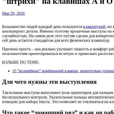
"штрихи" на клавишах А и О
Мар 29, 2026
Большинство людей каждый день пользуются
клавиатурой
, но
анализируют детали. Именно поэтому крошечные выступы на 
случайностью. На самом деле этот пустяк сделан для конкретно
сей день остается стандартом для всех физических клавиатур.
Причина проста – она реально улучшает скорость и комфорт ра
пользователям ориентироваться вслепую и правильно располаг
БОЛЬШЕ ПО ТЕМЕ:
15 “волшебных” комбинаций клавиш, значительно упро
Для чего нужны эти выступления
Тактильные выступы выполняют роль ориентиров для пальцев
без визуального контроля. Указательные пальцы автоматически
позицию для набора текста. Это позволяет не отвлекаться на к
Что такое “домашний ряд” и как он раб