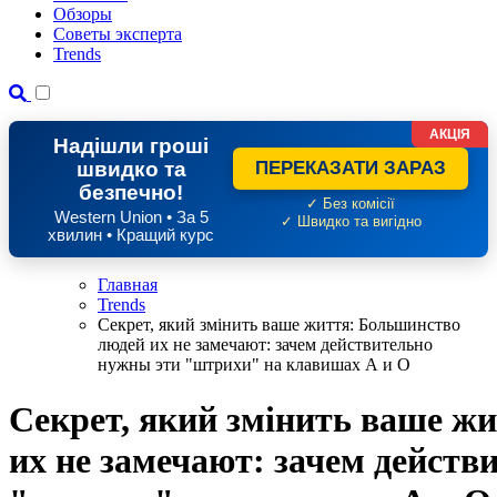
Обзоры
Советы эксперта
Trends
АКЦІЯ
Надішли гроші
швидко та
ПЕРЕКАЗАТИ ЗАРАЗ
безпечно!
✓ Без комісії
Western Union • За 5
✓ Швидко та вигідно
хвилин • Кращий курс
Главная
Trends
Секрет, який змінить ваше життя: Большинство
людей их не замечают: зачем действительно
нужны эти "штрихи" на клавишах А и О
Секрет, який змінить ваше ж
их не замечают: зачем действ