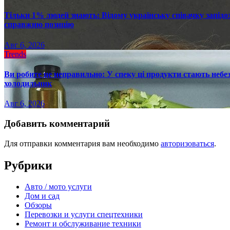
Тільки 1% людей знають: Відому українську співачку запід
справжню позицію
Авг 6, 2026
Trends
Ви робите це неправильно: У спеку ці продукти стають небез
холодильник
Авг 6, 2026
Добавить комментарий
Для отправки комментария вам необходимо
авторизоваться
.
Рубрики
Авто / мото услуги
Дом и сад
Обзоры
Перевозки и услуги спецтехники
Ремонт и обслуживание техники