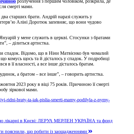
ричиною
розлучення з першим чоловіком, розкрила, де
ісля смерті мами.
 два старших брати. Андрій наразі служить у
інтерв’ю Аліні Доротюк запевняє, що вони чудово
 Януарій у мене служить в церкві. Стосунки з братами
и”, – ділиться артистка.
ими спадок. Відомо, що в Ніни Матвієнко був чималий
 що комусь щось та й дісталось у спадок. У подробиці
я в її власності, а все інше дісталось братам.
будинок, а братом – все інше”, – говорить артистка.
жовтня 2023 року в віці 75 років. Причиною її смерті
обу зіркової мами.
iyi-ridni-braty-ta-iak-pislia-smerti-mamy-podilyla-z-nymy-
кцію лікарні в Києві: ЛЕРУА МЕРЛЕН УКРАЇНА та фонд
ти пояснили, що робити із заощадженнями