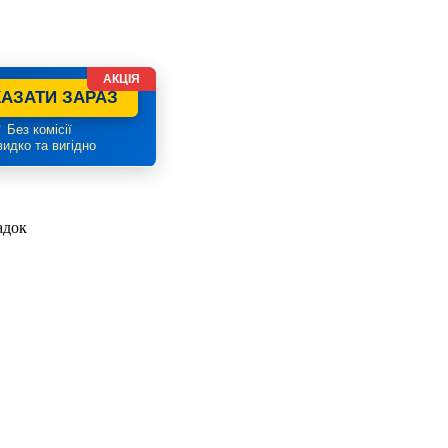
АКЦІЯ
АЗАТИ ЗАРАЗ
 Без комісії
идко та вигідно
адок