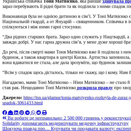
Українська співачка
Тоня Матвієнко
, яка раніше
здивувала п
зараз перебувають її рідні брати та як поділила з ними спадок п
Виконавиця була не однією дитиною в сім’ї. У Тоні Матвієнко є
Національній гвардії, а от Януарій – священником. Співачка в 
спілкуються і між ними гарні стосунки.
“Два рідних старших брата. Зараз один служить у Нацгвардії, а
завжди добрі. У нас гарна дружна сім’я, у мене дуже хороші брат
До речі, після смерті мами Тоня Матвієнко вже й поділила з н
будинок, а також квартира в центрі Києва. Артистка запевнила,
вона вдаватися не стала, але дала зрозуміти, що будинок залишивс
“Всім у спадок щось дісталось, тільки не скажу, що і кому. Нам 
Нагадаємо, мами Тоні Матвієнко – Ніни Матвієнко – не стало 8 
став рак. Нещодавно Тоні Матвієнко
розкрила правду
про хвор
Джерело:
https://tsn.ua/glamur/tonia-matviyenko-rozkryla-de-zaraz-y
spadok-3061433.html
Навигация
Ви робите це неправильно: 2 500 000 гривень у реконстру
Solidarity допомагають модернізувати медичну інфраструктуру
по
Шокуюча правда про… Купувати чи продавати валюту: експер