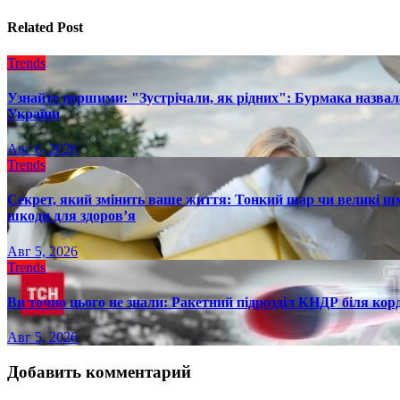
записям
Related Post
Trends
Узнайте першими: "Зустрічали, як рідних": Бурмака назвал
України
Авг 6, 2026
Trends
Секрет, який змінить ваше життя: Тонкий шар чи великі шм
шкоди для здоров’я
Авг 5, 2026
Trends
Ви точно цього не знали: Ракетний підрозділ КНДР біля ко
Авг 5, 2026
Добавить комментарий