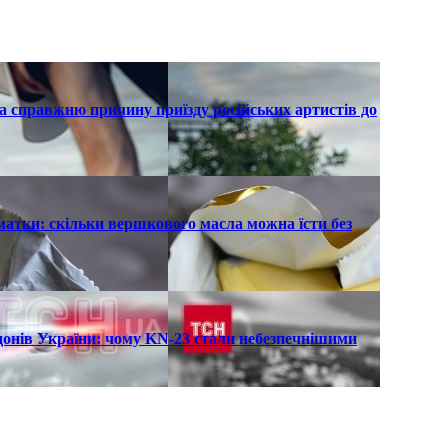
а справжню причину приїзду російських артистів до
атки: скільки вершкового масла можна їсти без
рдонів України: чому KN-23 стали небезпечнішими