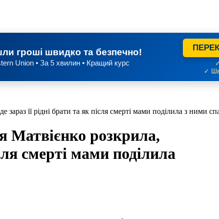
ПЕРЕК
ли гроші швидко та безпечно!
tern Union • За 5 хвилин • Кращий курс
✓
✓ Шв
 зараз її рідні брати та як після смерті мами поділила з ними сп
я Матвієнко розкрила,
після смерті мами поділила