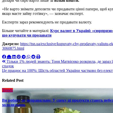
долари чи євро варто лише за
вільні кошти.
«Не варто знімати депозити чи продавати цінні папери, щоб куп
якщо маєте зайву готівку», — зазначає експерт.
Експерти зараз рекомендують не продавати валюту.
Більше читайте в матеріалі:
Курс валют в Україні: «сюрпризи»
що купувати чи продавати
Джерело:
https://tsn.ua/exclusive/kupuvaty-chy-prodavaty-valiutu-
3060875.html
Навигация
Тільки 1% людей знають: Тоня Матвієнко розкрила, де зараз її
спадок
по
Це працює на 100%: Шість областей України частково без елек
записям
Related Post
Trends
Ви робите це неправильно: У спеку ці продукти стають небез
холодильник