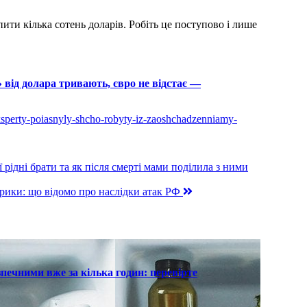
ити кілька сотень доларів. Робіть це поступово і лише
 від долара тривають, євро не відстає —
eksperty-poiasnyly-shcho-robyty-iz-zaoshchadzenniamy-
 рідні брати та як після смерті мами поділила з ними
трики: що відомо про наслідки атак РФ
печними вже за кілька годин: перевірте