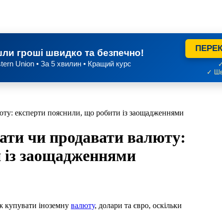
ПЕРЕК
ли гроші швидко та безпечно!
tern Union • За 5 хвилин • Кращий курс
✓
✓ Шв
ту: експерти пояснили, що робити із заощадженнями
ти чи продавати валюту:
и із заощадженнями
ж купувати іноземну
валюту
, долари та євро, оскільки