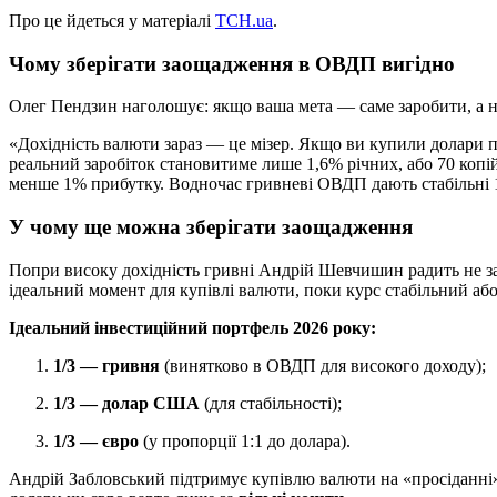
Про це йдеться у матеріалі
ТСН.ua
.
Чому зберігати заощадження в ОВДП вигідно
Олег Пендзин наголошує: якщо ваша мета — саме заробити, а не
«Дохідність валюти зараз — це мізер. Якщо ви купили долари п
реальний заробіток становитиме лише 1,6% річних, або 70 копі
менше 1% прибутку. Водночас гривневі ОВДП дають стабільні
У чому ще можна зберігати заощадження
Попри високу дохідність гривні Андрій Шевчишин радить не за
ідеальний момент для купівлі валюти, поки курс стабільний або
Ідеальний інвестиційний портфель 2026 року:
1/3 — гривня
(винятково в ОВДП для високого доходу);
1/3 — долар США
(для стабільності);
1/3 — євро
(у пропорції 1:1 до долара).
Андрій Забловський підтримує купівлю валюти на «просіданні» к