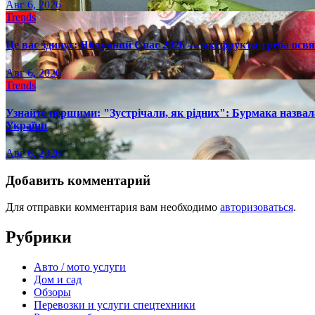
Авг 6, 2026
Trends
Це вас здивує: Яблучний Спас 2026 — які фрукти треба осв
Авг 6, 2026
Trends
Узнайте першими: "Зустрічали, як рідних": Бурмака назвал
України
Авг 6, 2026
Добавить комментарий
Для отправки комментария вам необходимо
авторизоваться
.
Рубрики
Авто / мото услуги
Дом и сад
Обзоры
Перевозки и услуги спецтехники