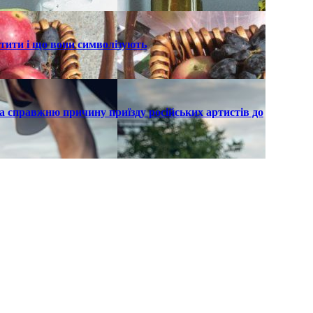
ятити і що вони символізують
а справжню причину приїзду російських артистів до