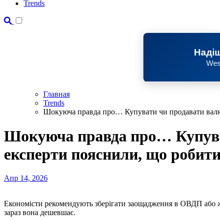
Trends
Надіш
Wes
Главная
Trends
Шокуюча правда про… Купувати чи продавати валю
Шокуюча правда про… Купува
експерти пояснили, що робит
Апр 14, 2026
Економісти рекомендують зберігати заощадження в ОВДП або 
зараз вона дешевшає.