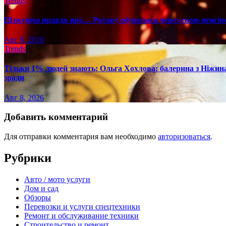
Trends
Шокуюча правда про… Ротару обурилася через свою пенсію 
Авг 8, 2026
Trends
Тільки 1% людей знають: Ольга Хохлова: балерина з Ніжина 
зради
Авг 8, 2026
Добавить комментарий
Для отправки комментария вам необходимо
авторизоваться
.
Рубрики
Авто / мото услуги
Дом и сад
Обзоры
Перевозки и услуги спецтехники
Ремонт и обслуживание техники
Строительство и ремонт