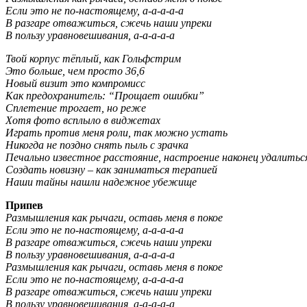
Если это не по-настоящему, а-а-а-а-а
В разгаре отважиться, сжечь наши упреки
В пользу уравновешивания, а-а-а-а-а
Твой корпус тёплый, как Гольфстрим
Это больше, чем просто 36,6
Новый визит это компромисс
Как предохранитель: “Прощает ошибки”
Сплетение трогает, но реже
Хотя фото всплыло в виджетах
Играть против меня роли, так можно устать
Никогда не поздно снять пыль с зрачка
Печально известное расстояние, настроение наконец удалитьс
Создать новизну – как заниматься терапией
Наши тайны нашли надежное убежище
Припев
Размышления как рычаги, оставь меня в покое
Если это не по-настоящему, а-а-а-а-а
В разгаре отважиться, сжечь наши упреки
В пользу уравновешивания, а-а-а-а-а
Размышления как рычаги, оставь меня в покое
Если это не по-настоящему, а-а-а-а-а
В разгаре отважиться, сжечь наши упреки
В пользу уравновешивания, а-а-а-а-а