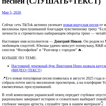
песней (СЛУШАТЬ+ТЕКСТ)
Мар 5, 2026
Сейчас сеть TikTok активно увлекает
новая вирусная песня
от м
миллионы прослушиваний благодаря чувственному треку “Если 
личности и стремительно набирающем обороты треке — читай
Настоящее имя исполнителя —
Дмитрий Ников
. Он родом из
любимцем соцсетей. Юноша удачно миксует попмузыку, R&B и 
синглов “Филофобия” и “Разговор с городом” 🔥.
БОЛЬШЕ ПО ТЕМЕ:
Настоящий денежный бум: Виктория Ниро назвала кругле
(ВИДЕО+ТЕКСТ)
📍Его новая популярная песня появилась в августе 2025 года и
собрала почти шесть миллионов просмотров, а на платформе Y
ежемесячных прослушиваний.
В этой композиции украинский певец передает глубокое опус
рационально завершает историю и сознательно выбирает покой
глубокие эмоции артиста, слушайте трек в нашем материале👇