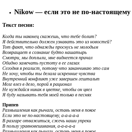
Nikow — если это не по-настоящему
Текст песни:
Когда ты наконец скажешь, что тебе болит?
Я действительно должен узнавать это из новостей?
Тот факт, что однажды проснусь не молодым
Возвращает в сознание будто нашатырь
Смотри, мы доплыли, мне виднеется причал
Обидно замечать пустоту в ее глазах
Сегодня я реалист, потому что заканчиваю это сам
Не хочу, чтобы ты делала искренние чувства
Внутренний конфликт уже завершен гештальт
Мозг влез в дело, порой я рационал
Не нуждайся никак в цветке, чтобы он цвел
Я буду называть тебя моей только в песнях
Припев
Размышления как рычаги, оставь меня в покое
Если это не по-настоящему, а-а-а-а-а
В разгаре отважиться, сжечь наши упреки
В пользу уравновешивания, а-а-а-а-а
Размышления как рычаги, оставь меня в покое