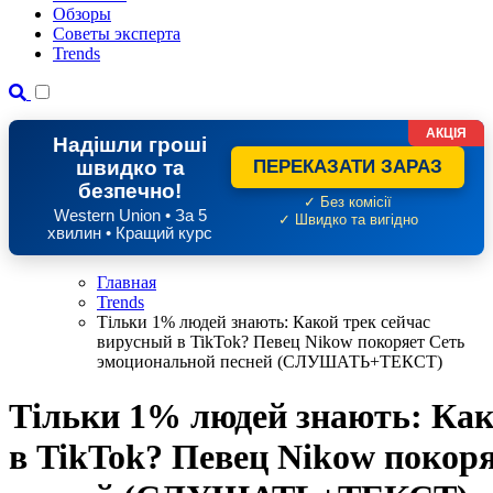
Обзоры
Советы эксперта
Trends
АКЦІЯ
Надішли гроші
швидко та
ПЕРЕКАЗАТИ ЗАРАЗ
безпечно!
✓ Без комісії
Western Union • За 5
✓ Швидко та вигідно
хвилин • Кращий курс
Главная
Trends
Тільки 1% людей знають: Какой трек сейчас
вирусный в TikTok? Певец Nikow покоряет Сеть
эмоциональной песней (СЛУШАТЬ+ТЕКСТ)
Тільки 1% людей знають: Как
в TikTok? Певец Nikow покор