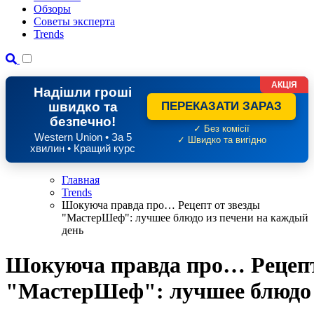
Обзоры
Советы эксперта
Trends
АКЦІЯ
Надішли гроші
швидко та
ПЕРЕКАЗАТИ ЗАРАЗ
безпечно!
✓ Без комісії
Western Union • За 5
✓ Швидко та вигідно
хвилин • Кращий курс
Главная
Trends
Шокуюча правда про… Рецепт от звезды
"МастерШеф": лучшее блюдо из печени на каждый
день
Шокуюча правда про… Рецепт
"МастерШеф": лучшее блюдо 