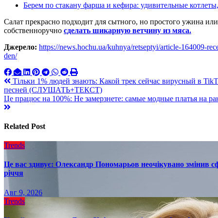
Берем по стакану фарша и кефира: удивительные котлет
Салат прекрасно подходит для сытного, но простого ужина или
собственноручно
сделать шикарную ветчину из мяса.
Джерело:
https://news.hochu.ua/kuhnya/retseptyi/article-164009-rec
den/
Навигация
Тільки 1% людей знають: Какой трек сейчас вирусный в Tik
песней (СЛУШАТЬ+ТЕКСТ)
по
Це працює на 100%: Не замерзнете: самые модные платья на ра
записям
Related Post
Trends
Це вас здивує: Олександр Пономарьов неочікувано змінив сф
річчя
Авг 9, 2026
Trends