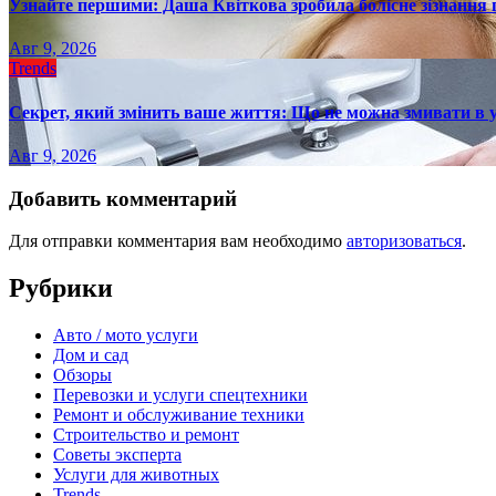
Узнайте першими: Даша Квіткова зробила болісне зізнання пр
Авг 9, 2026
Trends
Секрет, який змінить ваше життя: Що не можна змивати в 
Авг 9, 2026
Добавить комментарий
Для отправки комментария вам необходимо
авторизоваться
.
Рубрики
Авто / мото услуги
Дом и сад
Обзоры
Перевозки и услуги спецтехники
Ремонт и обслуживание техники
Строительство и ремонт
Советы эксперта
Услуги для животных
Trends