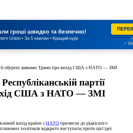
ПЕРЕК
ли гроші швидко та безпечно!
tern Union • За 5 хвилин • Кращий курс
✓
✓ Шв
ртії обурені заявами Трамп про вихід США з НАТО — ЗМІ
 Республіканській партії
вихід США з НАТО — ЗМІ
жливий вихід країни з
НАТО
призвели до рідкісного
пливових політиків відкрито виступила проти цієї ідеї.