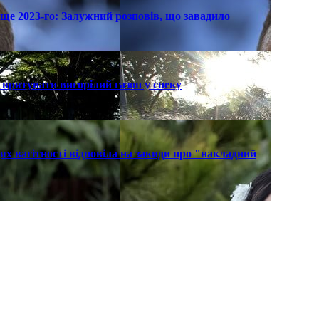
ще 2023-го: Залужний розповів, що завадило
к врятувати вигорілий газон у спеку
х вагітності відповіла на закиди про "накладний