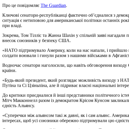
Про це повідомляє
The Guardian
.
Ключові сенатори-республіканці фактично об’єдналися з демокр
ситуація є нетиповою для американської політики останніх рок
при владі.
Зокрема, Том Тілліс та Жанна Шахін у спільній заяві нагадали 
внесок союзників у безпеку США.
«НАТО підтримувало Америку, коли на нас напали, і прийшло на
солдати воювали і гинули разом з нашими військами в Афганіста
Водночас сенатори наголосили, що навіть обговорення виходу
країни.
«Будь-який президент, який розглядає можливість виходу з НА
Путіна та Сі Цзіньпіна, але й підриває власні національні інт
До критики приєдналися й інші представники політичного істе
Мітч Макконнелл разом із демократом Крісом Кунсом закликали
єдність Альянсу.
«Суперечки між альянсом такі ж давні, як і сам альянс. Америк
інтересах, щоб усі союзники обережно підтримували цю єдніст