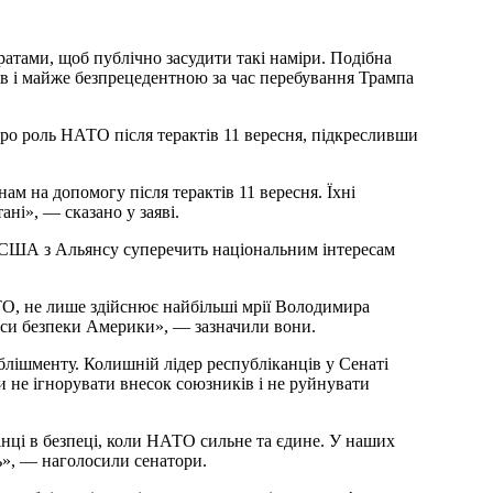
атами, щоб публічно засудити такі наміри. Подібна
ів і майже безпрецедентною за час перебування Трампа
про роль НАТО після терактів 11 вересня, підкресливши
м на допомогу після терактів 11 вересня. Їхні
ні», — сказано у заяві.
 США з Альянсу суперечить національним інтересам
ТО, не лише здійснює найбільші мрії Володимира
ереси безпеки Америки», — зазначили вони.
блішменту. Колишній лідер республіканців у Сенаті
 не ігнорувати внесок союзників і не руйнувати
анці в безпеці, коли НАТО сильне та єдине. У наших
ь», — наголосили сенатори.