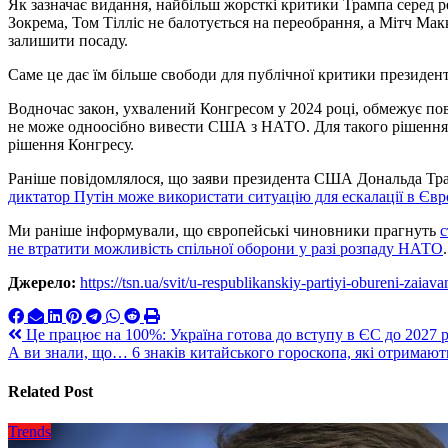
Як зазначає видання, найбільш жорсткі критики Трампа серед р
Зокрема, Том Тілліс не балотується на переобрання, а Мітч Макк
залишити посаду.
Саме це дає їм більше свободи для публічної критики президент
Водночас закон, ухвалений Конгресом у 2024 році, обмежує по
не може одноосібно вивести США з НАТО. Для такого рішення 
рішення Конгресу.
Раніше повідомлялося, що заяви президента США Дональда Тр
диктатор Путін може використати ситуацію для ескалації в Євр
Ми раніше інформували, що європейські чиновники прагнуть
с
не втратити можливість спільної оборони у разі розпаду НАТО
.
Джерело:
https://tsn.ua/svit/u-respublikanskiy-partiyi-obureni-zai
Навигация
Це працює на 100%: Україна готова до вступу в ЄС до 2027
А ви знали, що… 6 знаків китайського гороскопа, які отримают
по
записям
Related Post
Trends