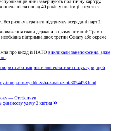
еспубліканців нині завершують політичну кар’єру.
оннелл після понад 40 років у політиці готується
а без ризику втратити підтримку всередині партії.
вноваження глави держави в цьому питанні: Трамп
необхідна підтримка двох третин Сенату або окреме
ампа про вихід із НАТО
викликали занепокоєння, адже
опі
.
творити або зміцнити альтернативні структури, щоб
avamy-tramp-pro-vykhid-ssha-z-nato-zmi-3054458.html
 року — Стефанчук
ь фінансову удачу 3 квітня