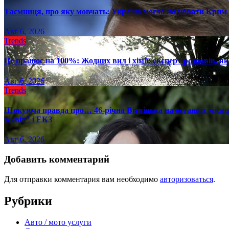
Таємниця, про яку мовчать: Україна могла ізолювати Крим 
Авг 6, 2026
Trends
Це працює на 100%: Жодних вил і хімії: експерт розповів, я
Авг 6, 2026
Trends
Шокуюча правда про… 46-річна Вітвіцька на останніх місяця
живіт" і ЕКЗ
Авг 6, 2026
Добавить комментарий
Для отправки комментария вам необходимо
авторизоваться
.
Рубрики
Авто / мото услуги