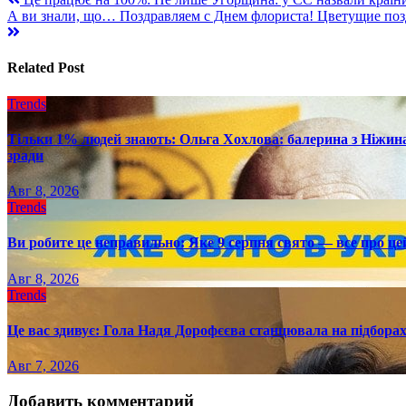
Навигация
А ви знали, що… Поздравляем с Днем флориста! Цветущие поз
по
записям
Related Post
Trends
Тільки 1% людей знають: Ольга Хохлова: балерина з Ніжина 
зради
Авг 8, 2026
Trends
Ви робите це неправильно: Яке 9 серпня свято — все про це
Авг 8, 2026
Trends
Це вас здивує: Гола Надя Дорофєєва станцювала на підборах
Авг 7, 2026
Добавить комментарий