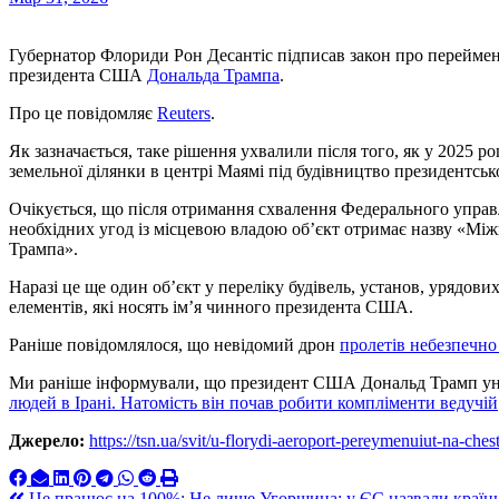
Губернатор Флориди Рон Десантіс підписав закон про перейменування міжнародного аеропорту Палм-Біч на честь
президента США
Дональда Трампа
.
Про це повідомляє
Reuters
.
Як зазначається, таке рішення ухвалили після того, як у 2025 
земельної ділянки в центрі Маямі під будівництво президентськ
Очікується, що після отримання схвалення Федерального управ
необхідних угод із місцевою владою об’єкт отримає назву «Мі
Трампа».
Наразі це ще один об’єкт у переліку будівель, установ, урядови
елементів, які носять ім’я чинного президента США.
Раніше повідомлялося, що невідомий дрон
пролетів небезпечно
Ми раніше інформували, що президент США Дональд Трамп уни
людей в Ірані. Натомість він почав робити компліменти ведучій
Джерело:
https://tsn.ua/svit/u-florydi-aeroport-pereymenuiut-na-ch
Це працює на 100%: Не лише Угорщина: у ЄС назвали країни