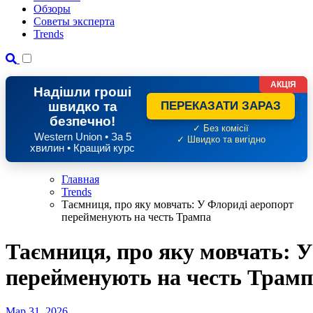
Обзоры
Советы эксперта
Trends
АКЦІЯ
Надішли гроші
швидко та
ПЕРЕКАЗАТИ ЗАРАЗ
безпечно!
✓ Без комісії
Western Union • За 5
✓ Швидко та вигідно
хвилин • Кращий курс
Главная
Trends
Таємниця, про яку мовчать: У Флориді аеропорт
перейменують на честь Трампа
Таємниця, про яку мовчать: У
перейменують на честь Трамп
Мар 31, 2026