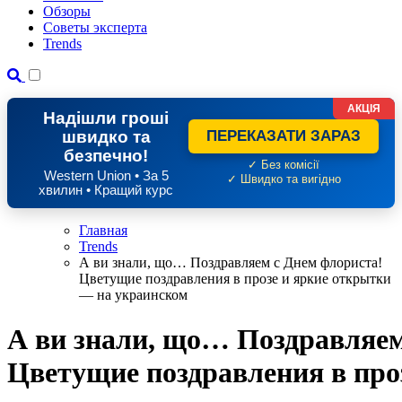
Обзоры
Советы эксперта
Trends
АКЦІЯ
Надішли гроші
швидко та
ПЕРЕКАЗАТИ ЗАРАЗ
безпечно!
✓ Без комісії
Western Union • За 5
✓ Швидко та вигідно
хвилин • Кращий курс
Главная
Trends
А ви знали, що… Поздравляем с Днем флориста!
Цветущие поздравления в прозе и яркие открытки
— на украинском
А ви знали, що… Поздравляем
Цветущие поздравления в про