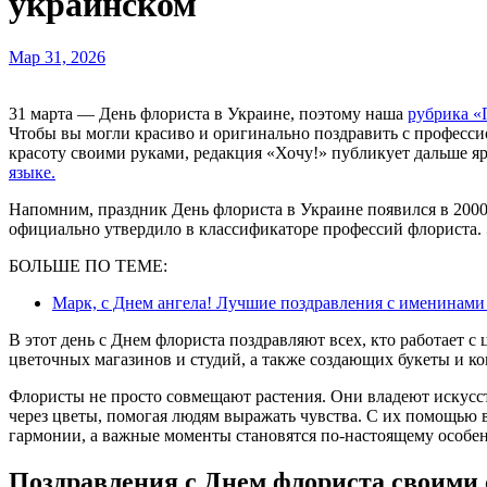
украинском
Мар 31, 2026
31 марта — День флориста в Украине, поэтому наша
рубрика 
Чтобы вы могли красиво и оригинально поздравить с професс
красоту своими руками, редакция «Хочу!» публикует дальше я
языке.
Напомним, праздник День флориста в Украине появился в 2000
официально утвердило в классификаторе профессий флориста. 
БОЛЬШЕ ПО ТЕМЕ:
Марк, с Днем ангела! Лучшие поздравления с именинами
В этот день с Днем флориста поздравляют всех, кто работает с
цветочных магазинов и студий, а также создающих букеты и к
Флористы не просто совмещают растения. Они владеют искусс
через цветы, помогая людям выражать чувства. С их помощью 
гармонии, а важные моменты становятся по-настоящему особе
Поздравления с Днем флориста своими