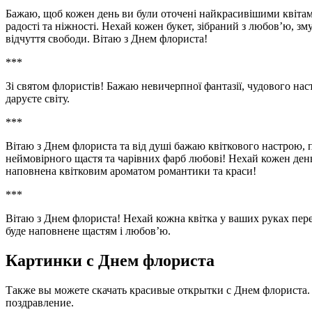
Бажаю, щоб кожен день ви були оточені найкрасивішими квітам
радості та ніжності. Нехай кожен букет, зібраний з любов’ю, 
відчуття свободи. Вітаю з Днем флориста!
***
Зі святом флористів! Бажаю невичерпної фантазії, чудового нас
даруєте світу.
***
Вітаю з Днем флориста та від душі бажаю квіткового настрою,
неймовірного щастя та чарівних фарб любові! Нехай кожен день
наповнена квітковим ароматом романтики та краси!
***
Вітаю з Днем флориста! Нехай кожна квітка у ваших руках пере
буде наповнене щастям і любов’ю.
Картинки с Днем флориста
Также вы можете скачать красивые открытки с Днем флориста. 
поздравление.