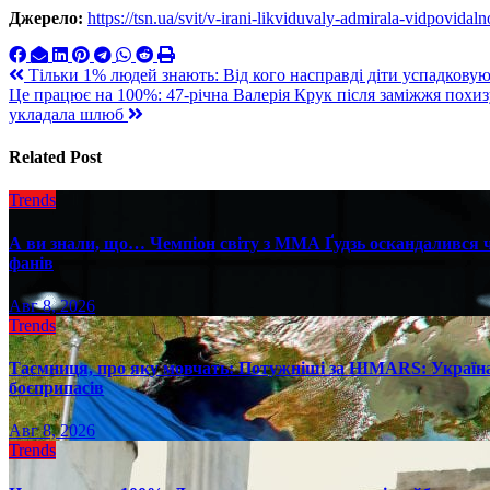
Джерело:
https://tsn.ua/svit/v-irani-likviduvaly-admirala-vidpovid
Навигация
Тільки 1% людей знають: Від кого насправді діти успадковуют
Це працює на 100%: 47-річна Валерія Крук після заміжжя похи
по
укладала шлюб
записям
Related Post
Trends
А ви знали, що… Чемпіон світу з ММА Ґудзь оскандалився че
фанів
Авг 8, 2026
Trends
Таємниця, про яку мовчать: Потужніші за HIMARS: Україна
боєприпасів
Авг 8, 2026
Trends