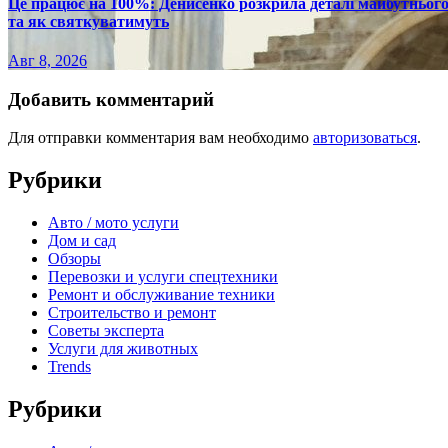
Це працює на 100%: Денисенко розкрила деталі майбутнього в
та як святкуватимуть
Авг 8, 2026
Добавить комментарий
Для отправки комментария вам необходимо
авторизоваться
.
Рубрики
Авто / мото услуги
Дом и сад
Обзоры
Перевозки и услуги спецтехники
Ремонт и обслуживание техники
Строительство и ремонт
Советы эксперта
Услуги для животных
Trends
Рубрики