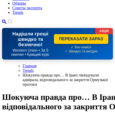
Обзоры
Советы эксперта
Trends
АКЦІЯ
Надішли гроші
швидко та
ПЕРЕКАЗАТИ ЗАРАЗ
безпечно!
✓ Без комісії
Western Union • За 5
✓ Швидко та вигідно
хвилин • Кращий курс
Главная
Trends
Шокуюча правда про… В Ірані ліквідували
адмірала, відповідального за закриття Ормузької
протоки
Шокуюча правда про… В Ірані
відповідального за закриття 