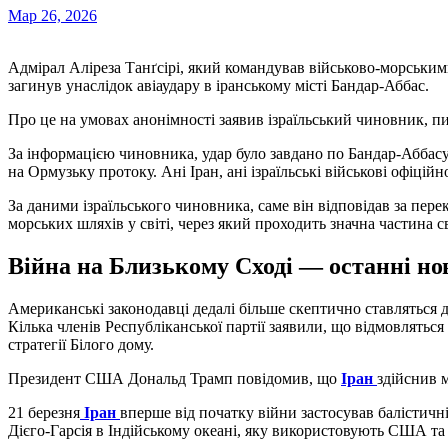
Мар 26, 2026
Адмірал Аліреза Танґсірі, який командував військово-морськими силами Корпусу вартових ісламської революції,
загинув унаслідок авіаудару в іранському місті Бандар-Аббас.
Про це на умовах анонімності заявив ізраїльський чиновник, 
За інформацією чиновника, удар було завдано по Бандар-Аббасу
на Ормузьку протоку. Ані Іран, ані ізраїльські військові офіці
За даними ізраїльського чиновника, саме він відповідав за пе
морських шляхів у світі, через який проходить значна частина 
Війна на Близькому Сході — останні н
Американські законодавці дедалі більше скептично ставляться д
Кілька членів Республіканської партії заявили, що відмовлятьс
стратегії Білого дому.
Президент США Дональд Трамп повідомив, що
Іран
здійснив 
21 березня
Іран
вперше від початку війни застосував балістичні
Дієго-Гарсія в Індійському океані, яку використовують США та