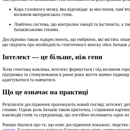
Кора головного мозку, яка відповідає за мислення, пам’ять, мову, увагу та сприйняття, формується під значним
впливом материнських генів.
Лімбічна система, що контролює емоції та інстинкти, а також розвиток плаценти, частіше визначається
батьківськими генами.
Дослідники також підкреслюють, що ембріони, які містять лише
що свідчить про необхідність генетичного внеску обох батьків 
Інтелект — це більше, ніж гени
Хоча генетика важлива, інтелект формується і під впливом сере
підтримка та стимулювання в ранні роки життя значно підвищу
адаптуватися та навчатися.
Що це означає на практиці
Результати дослідження пропонують новий погляд: інтелект д
генами. Однак роль батьків також критична, і справжня карти
взаємодія генів та середовища, що постійно впливають один на
Раніше йшлося про те, що нове дослідження показало: людство 
довше
. У розвинених регіонах Європи тривалість життя продов