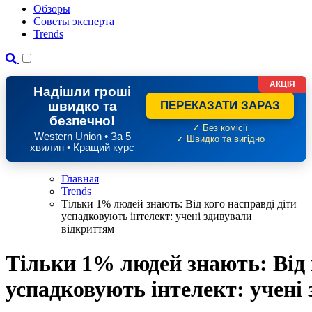
Обзоры
Советы эксперта
Trends
АКЦІЯ
Надішли гроші
швидко та
ПЕРЕКАЗАТИ ЗАРАЗ
безпечно!
✓ Без комісії
Western Union • За 5
✓ Швидко та вигідно
хвилин • Кращий курс
Главная
Trends
Тільки 1% людей знають: Від кого насправді діти
успадковують інтелект: учені здивували
відкриттям
Тільки 1% людей знають: Від 
успадковують інтелект: учені