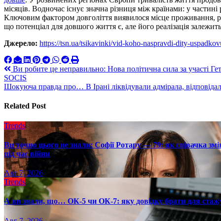
місяців. Водночас існує значна різниця між країнами: у частині
Ключовим фактором довголіття виявилося місце проживання, р
що потенціал для довшого життя є, але його реалізація залежить
Джерело:
https://tsn.ua/tsikavinki/vid-koho-naspravdi-dity-uspadko
Навигация
Ви робите це неправильно: Нова політична сила за участі 
SOCIS
по
Шокуюча правда про… В Ірані ліквідували адмірала, відповіда
записям
Related Post
Trends
Ви точно цього не знали: Софії Ротару — 79: як співачка змі
під час війни
Авг 7, 2026
Trends
А ви знали, що… ОК-5 чи ОК-7: яку довідку брати для стаж
Авг 7, 2026