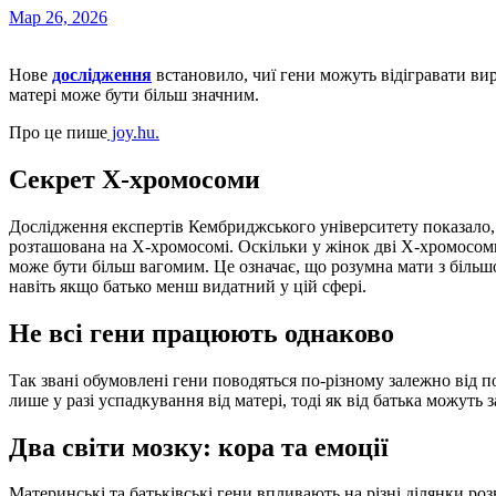
Мар 26, 2026
Нове
дослідження
встановило, чиї гени можуть відігравати вир
матері може бути більш значним.
Про це пише
joy.hu.
Секрет Х-хромосоми
Дослідження експертів Кембриджського університету показало, щ
розташована на Х-хромосомі. Оскільки у жінок дві Х-хромосоми
може бути більш вагомим. Це означає, що розумна мати з більш
навіть якщо батько менш видатний у цій сфері.
Не всі гени працюють однаково
Так звані обумовлені гени поводяться по-різному залежно від по
лише у разі успадкування від матері, тоді як від батька можут
Два світи мозку: кора та емоції
Материнські та батьківські гени впливають на різні ділянки роз