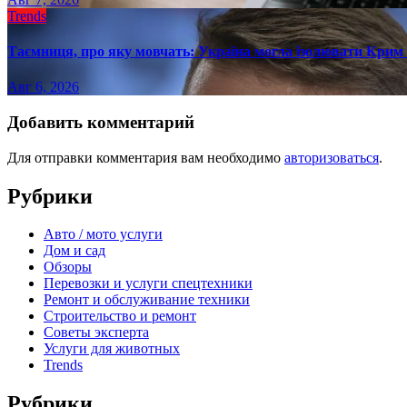
Trends
Таємниця, про яку мовчать: Україна могла ізолювати Крим 
Авг 6, 2026
Добавить комментарий
Для отправки комментария вам необходимо
авторизоваться
.
Рубрики
Авто / мото услуги
Дом и сад
Обзоры
Перевозки и услуги спецтехники
Ремонт и обслуживание техники
Строительство и ремонт
Советы эксперта
Услуги для животных
Trends
Рубрики