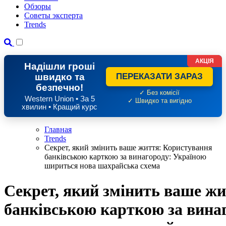
Обзоры
Советы эксперта
Trends
АКЦІЯ
Надішли гроші
швидко та
ПЕРЕКАЗАТИ ЗАРАЗ
безпечно!
✓ Без комісії
Western Union • За 5
✓ Швидко та вигідно
хвилин • Кращий курс
Главная
Trends
Секрет, який змінить ваше життя: Користування
банківською карткою за винагороду: Україною
шириться нова шахрайська схема
Секрет, який змінить ваше ж
банківською карткою за вина