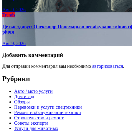
Авг 9, 2026
Trends
Це вас здивує: Олександр Пономарьов неочікувано змінив сф
річчя
Авг 9, 2026
Добавить комментарий
Для отправки комментария вам необходимо
авторизоваться
.
Рубрики
Авто / мото услуги
Дом и сад
Обзоры
Перевозки и услуги спецтехники
Ремонт и обслуживание техники
Строительство и ремонт
Советы эксперта
Услуги для животных