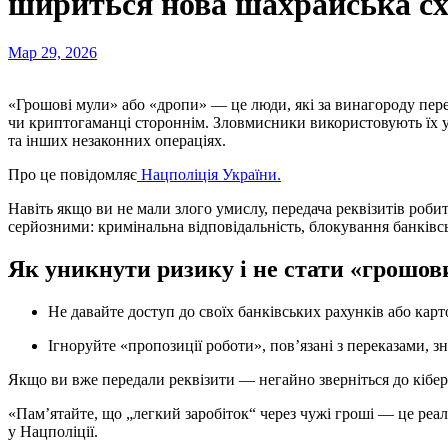
шириться нова шахрайська с
Мар 29, 2026
«Грошові мули» або «дропи» — це люди, які за винагороду передають свої банківські картки, рахунки
чи криптогаманці стороннім. Зловмисники використовують їх 
та інших незаконних операціях.
Про це повідомляє
Нацполіція України.
Навіть якщо ви не мали злого умислу, передача реквізитів роби
серйозними: кримінальна відповідальність, блокування банківс
Як уникнути ризику і не стати «грошо
Не давайте доступ до своїх банківських рахунків або кар
Ігноруйте «пропозиції роботи», пов’язані з переказами, з
Якщо ви вже передали реквізити — негайно зверніться до кіберп
«Пам’ятайте, що „легкий заробіток“ через чужі гроші — це реал
у Нацполіції.