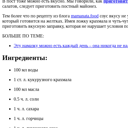
В пост тоже можно есть вкусно. Мы говорили, как
приготовит
салатов, следует приготовить постный майонез.
Тем более что по рецепту из блога
mamanata.food
соус вкусу не
который готовится на желтках. Имея ложку крахмала и чуть-чу
приготовить вкусную заправку, которая не нарушает условия п
БОЛЬШЕ ПО ТЕМЕ:
Эту намазку можно есть каждый день – она никогда не 
Ингредиенты:
100 мл воды
1 ст. л. кукурузного крахмала
100 мл масла
0.5 ч. л. соли
1 ч. л. сахара
1 ч. л. горчицы