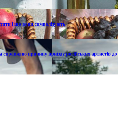
ятити і що вони символізують
а справжню причину приїзду російських артистів до