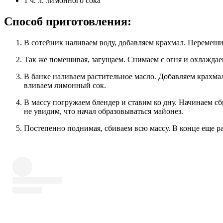
1 ч. л. лимонного сока
Способ приготовления:
В сотейник наливаем воду, добавляем крахмал. Перемеш
Так же помешивая, загущаем. Снимаем с огня и охлаждае
В банке наливаем растительное масло. Добавляем крахмальную массу и горчицу. Сразу всыпаем сахар и соль,
вливаем лимонный сок.
В массу погружаем блендер и ставим ко дну. Начинаем сбивать, не двигая блендером. Не поднимаем его, пока
не увидим, что начал образовываться майонез.
Постепенно поднимая, сбиваем всю массу. В конце еще ра