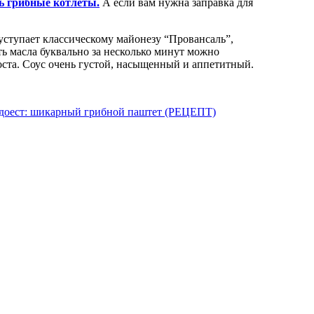
ь грибные котлеты.
А если вам нужна заправка для
 уступает классическому майонезу “Провансаль”,
ть масла буквально за несколько минут можно
оста. Соус очень густой, насыщенный и аппетитный.
надоест: шикарный грибной паштет (РЕЦЕПТ)