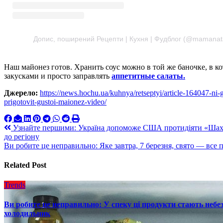
Допис, поширений Рецепти | Кухня | Фудблог (@mamanat
Наш майонез готов. Хранить соус можно в той же баночке, в ко
закусками и просто заправлять
аппетитные салаты.
Джерело:
https://news.hochu.ua/kuhnya/retseptyi/article-164047-ni
prigotovit-gustoi-maionez-video/
Навигация
Узнайте першими: Україна допоможе США протидіяти «Шахед
до регіону
по
Ви робите це неправильно: Яке завтра, 7 березня, свято — все 
записям
Related Post
Trends
Ви робите це неправильно: У спеку ці продукти стають небез
холодильник