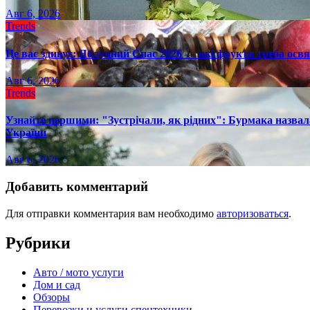
Авг 6, 2026
Trends
Це вас здивує: Яблучний Спас 2026 — які фрукти треба осв
Авг 6, 2026
Trends
Узнайте першими: "Зустрічали, як рідних": Бурмака назвал
України
Авг 6, 2026
Добавить комментарий
Для отправки комментария вам необходимо
авторизоваться
.
Рубрики
Авто / мото услуги
Дом и сад
Обзоры
Перевозки и услуги спецтехники