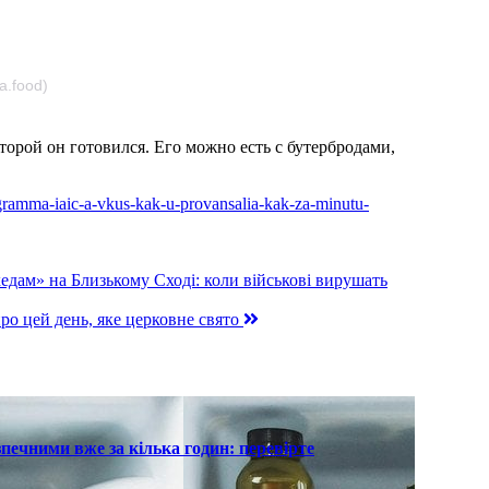
a.food)
торой он готовился. Его можно есть с бутербродами,
-gramma-iaic-a-vkus-kak-u-provansalia-kak-za-minutu-
ам» на Близькому Сході: коли військові вирушать
про цей день, яке церковне свято
печними вже за кілька годин: перевірте