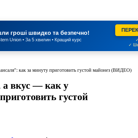
ПЕРЕК
ли гроші швидко та безпечно!
tern Union • За 5 хвилин • Кращий курс
✓
✓ Шв
овансаля": как за минуту приготовить густой майонез (ВИДЕО)
 а вкус — как у
 приготовить густой