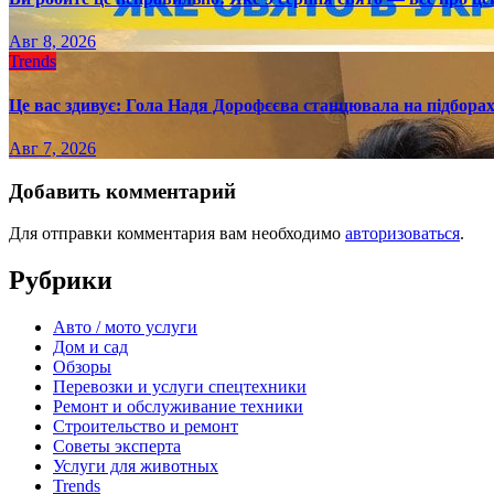
Авг 8, 2026
Trends
Це вас здивує: Гола Надя Дорофєєва станцювала на підборах
Авг 7, 2026
Добавить комментарий
Для отправки комментария вам необходимо
авторизоваться
.
Рубрики
Авто / мото услуги
Дом и сад
Обзоры
Перевозки и услуги спецтехники
Ремонт и обслуживание техники
Строительство и ремонт
Советы эксперта
Услуги для животных
Trends