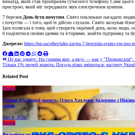
винахід, який став прообразом сучасного телефону. Саме цього 
пристрою, який міг передавати звук електричним шляхом.
7 березня
День бути почутим
. Свято покликане нагадати людям
і почуттів — і того, щоб їх дійсно слухали. Свято заснував біз
Ідея полягала в тому, щоб створити окремий день, коли люди, о
б поділитися своїми ідеями та історіями, знайти підтримку та 
Джерело:
https://tsn.ua/other/iake-zavtra-7-bereznia-sviato-vse-pro
Навигация
Це вас здивує: Ни грамма яиц, а вкус — как у "Провансаля"
Тільки 1% людей знають: Погода різко зміниться: частину Укра
по
записям
Related Post
Trends
Тільки 1% людей знають: Ольга Хохлова: балерина з Ніжина 
зради
Авг 8, 2026
Trends
Ви робите це неправильно: Яке 9 серпня свято — все про це