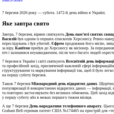
7 березня 2026 року — субота. 1472-й день війни в Україні.
Яке завтра свято
Завтра, 7 березня, віряни святкують
День пам’яті святих свящ
Василій
був одним із перших єпископів Херсонесу. Ревно навер
переслідувань і був убитий.
Єфрем
продовжив його місію, зміц
за віру.
Капітон
прибув до Херсонесу як місіонер. За переданням
піч і залишився неушкодженим, після чого багато людей охрест
7 березня в Україні і світі святкують
Всесвітній день інформаці
та професійний захід, присвячений важливій сфері інформаційно
структурування та маркування інформації так, щоб її було легк
на першу суботу березня.
Також 7 березня
Міжнародний день відкритих даних
. Щорічн
популяризації й використанню відкритих даних — інформації, 
та повторно застосовувати без великих обмежень. Цей захід від
у першу суботу або в межах першого тижня місяця.
А ще 7 березня
День народження телефонного апарату
. Цьог
Graham Bell отримав патент США №174465 на пристрій для «те