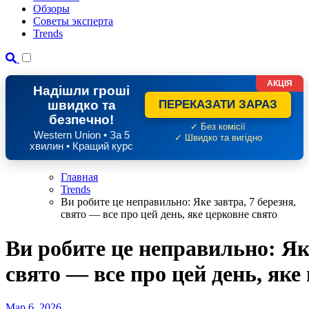
Обзоры
Советы эксперта
Trends
АКЦІЯ
Надішли гроші
швидко та
ПЕРЕКАЗАТИ ЗАРАЗ
безпечно!
✓ Без комісії
Western Union • За 5
✓ Швидко та вигідно
хвилин • Кращий курс
Главная
Trends
Ви робите це неправильно: Яке завтра, 7 березня,
свято — все про цей день, яке церковне свято
Ви робите це неправильно: Яке
свято — все про цей день, яке
Мар 6, 2026