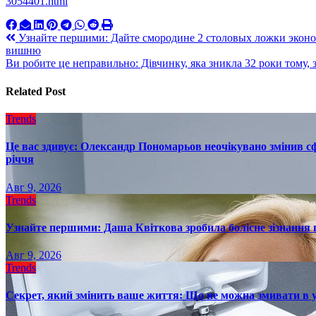
3054401.html
Навигация
Узнайте першими: Дайте смородине 2 столовых ложки эконо
вишню
по
Ви робите це неправильно: Дівчинку, яка зникла 32 роки тому
записям
Related Post
Trends
Це вас здивує: Олександр Пономарьов неочікувано змінив сф
річчя
Авг 9, 2026
Trends
Узнайте першими: Даша Квіткова зробила болісне зізнання пр
Авг 9, 2026
Trends
Секрет, який змінить ваше життя: Що не можна змивати в 