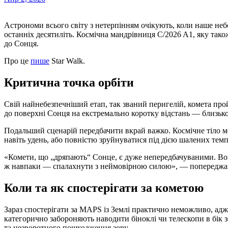
Астрономи всього світу з нетерпінням очікують, коли наше н
останніх десятиліть. Космічна мандрівниця C/2026 A1, яку так
до Сонця.
Про це
пише
Star Walk.
Критична точка орбіти
Свій найнебезпечніший етап, так званий перигелій, комета про
до поверхні Сонця на екстремально коротку відстань — близько
Подальший сценарій передбачити вкрай важко. Космічне тіло м
навіть удень, або повністю зруйнуватися під дією шалених темпер
«Комети, що „дряпають“ Сонце, є дуже непередбачуваними. Вон
ж навпаки — спалахнути з неймовірною силою», — попереджаю
Коли та як спостерігати за кометою
Зараз спостерігати за MAPS із Землі практично неможливо, адж
категорично забороняють наводити біноклі чи телескопи в бік з
та незворотного пошкодження зору.