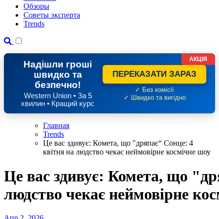
Обзоры
Советы эксперта
Trends
АКЦІЯ
Надішли гроші
швидко та
ПЕРЕКАЗАТИ ЗАРАЗ
безпечно!
✓ Без комісії
Western Union • За 5
✓ Швидко та вигідно
хвилин • Кращий курс
Главная
Trends
Це вас здивує: Комета, що "дряпає“ Сонце: 4
квітня на людство чекає неймовірне космічне шоу
Це вас здивує: Комета, що "др
людство чекає неймовірне кос
Апр 2, 2026