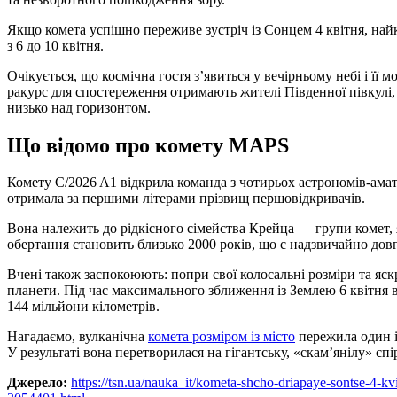
Якщо комета успішно переживе зустріч із Сонцем 4 квітня, най
з 6 до 10 квітня.
Очікується, що космічна гостя з’явиться у вечірньому небі і ї
ракурс для спостереження отримають жителі Південної півкулі, 
низько над горизонтом.
Що відомо про комету MAPS
Комету C/2026 A1 відкрила команда з чотирьох астрономів-амат
отримала за першими літерами прізвищ першовідкривачів.
Вона належить до рідкісного сімейства Крейца — групи комет, я
обертання становить близько 2000 років, що є надзвичайно довг
Вчені також заспокоюють: попри свої колосальні розміри та яскр
планети. Під час максимального зближення із Землею 6 квітня в
144 мільйони кілометрів.
Нагадаємо, вулканічна
комета розміром із місто
пережила один і
У результаті вона перетворилася на гігантську, «скам’янілу» спір
Джерело:
https://tsn.ua/nauka_it/kometa-shcho-driapaye-sontse-4-