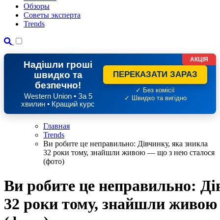
Обзоры
Советы эксперта
Trends
АКЦІЯ
Надішли гроші
швидко та
ПЕРЕКАЗАТИ ЗАРАЗ
безпечно!
✓ Без комісії
Western Union • За 5
✓ Швидко та вигідно
хвилин • Кращий курс
Главная
Trends
Ви робите це неправильно: Дівчинку, яка зникла
32 роки тому, знайшли живою — що з нею сталося
(фото)
Ви робите це неправильно: Ді
32 роки тому, знайшли живою