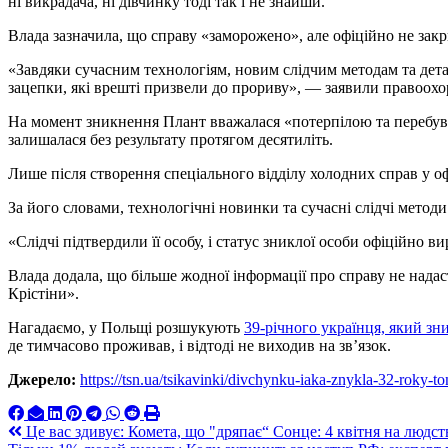
ні викрадача, ні дівчинку тоді так і не знайши.
Влада зазначила, що справу «заморожено», але офіційно не закр
«Завдяки сучасним технологіям, новим слідчим методам та дет
зацепки, які врешті призвели до прориву», — заявили правоохо
На момент зникнення Плант вважалася «потерпілою та перебувал
залишалася без результату протягом десятиліть.
Лише після створення спеціального відділу холодних справ у 
За його словами, технологічні новинки та сучасні слідчі метод
«Слідчі підтвердили її особу, і статус зниклої особи офіційно в
Влада додала, що більше жодної інформації про справу не надас
Крістіни».
Нагадаємо, у Польщі розшукують
39-річного українця, який зн
де тимчасово проживав, і відтоді не виходив на зв’язок.
Джерело:
https://tsn.ua/tsikavinki/divchynku-iaka-znykla-32-roky-
Навигация
Це вас здивує: Комета, що "дряпає“ Сонце: 4 квітня на людс