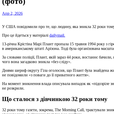
(фото)
Апр 2, 2026
У США повідомили про те, що людину, яка зникла 32 роки то
Про це йдеться у матеріалі
dailymail.
13-річна Крістіна Марі Плант пропала 15 травня 1994 року з гі
в американському штаті Арізона. Тоді була організована масштаб
За словами поліції, Плант, якій зараз 44 роки, востаннє бачили,
чого вона загадково зникла «без сліду».
Днями шериф округу Гіла оголосив, що Плант була знайдена жив
не повідомили «з поваги до її приватного життя».
На момент зникнення влада описувала випадок як «підозріле 
не розкрили.
Що сталося з дівчинкою 32 роки тому
32 роки тому газети, зокрема, The Morning Call, трактували з