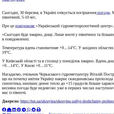
Сьогодні, 30 березня, в Україні очікується погіршення
погоди
. 
північний, 5-10 м/с.
Про це
повідомляє
«Український гідрометеорологічний центр».
«Сьогодні буде хмарно, дощі. Лише вночі у північних та більшос
в повідомленні.
Температура вдень становитиме +9…14°С. У західних областях 
19°С.
У Київській області та в столиці у понеділок хмарно. Вдень дощ
+9…14°С. У Києві +9…11°С.
Нагадаємо, очільник Черкаського гідрометцентру Віталій Пост
що на початку квітня Україну накриє скандинавська прохолода
синоптика, нинішнє денне тепло до +15 градусів більше характе
весняна погода буде недовгою: уже в перших числах наступног
мас із півночі.
Джерело:
https://tsn.ua/ukrayina/ukrayinu-zallye-doshchamy-proh