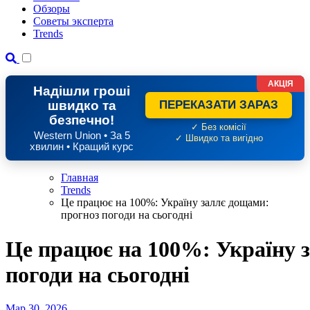
Обзоры
Советы эксперта
Trends
АКЦІЯ
Надішли гроші
швидко та
ПЕРЕКАЗАТИ ЗАРАЗ
безпечно!
✓ Без комісії
Western Union • За 5
✓ Швидко та вигідно
хвилин • Кращий курс
Главная
Trends
Це працює на 100%: Україну заллє дощами:
прогноз погоди на сьогодні
Це працює на 100%: Україну 
погоди на сьогодні
Мар 30, 2026