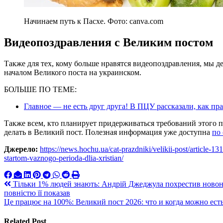
Начинаем путь к Пасхе. Фото: canva.com
Видеопоздравления с Великим постом
Также для тех, кому больше нравятся видеопоздравления, мы д
началом Великого поста на украинском.
БОЛЬШЕ ПО ТЕМЕ:
Главное — не есть друг друга! В ПЦУ рассказали, как пр
Также всем, кто планирует придерживаться требований этого п
делать в Великий пост. Полезная информация уже доступна
по 
Джерело:
https://news.hochu.ua/cat-prazdniki/velikii-post/article-1
startom-vaznogo-perioda-dlia-xristian/
Навигация
Тільки 1% людей знають: Андрій Джеджула похрестив новона
повністю її показав
по
Це працює на 100%: Великий пост 2026: что и когда можно ест
записям
Related Post