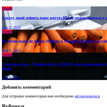
Trends
Секрет, який змінить ваше життя: Що не можна змивати в 
Авг 9, 2026
Trends
Ви точно цього не знали: Морква в Україні дешевшає другий
Авг 9, 2026
Trends
А ви знали, що… Чемпіон світу з ММА Ґудзь оскандалився че
фанів
Авг 8, 2026
Добавить комментарий
Для отправки комментария вам необходимо
авторизоваться
.
Рубрики