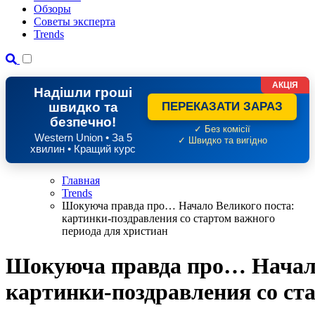
Обзоры
Советы эксперта
Trends
АКЦІЯ
Надішли гроші
швидко та
ПЕРЕКАЗАТИ ЗАРАЗ
безпечно!
✓ Без комісії
Western Union • За 5
✓ Швидко та вигідно
хвилин • Кращий курс
Главная
Trends
Шокуюча правда про… Начало Великого поста:
картинки-поздравления со стартом важного
периода для христиан
Шокуюча правда про… Начало
картинки-поздравления со ст