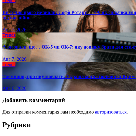
Trends
Ви точно цього не знали: Софії Ротару — 79: як співачка змі
під час війни
Авг 7, 2026
Trends
А ви знали, що… ОК-5 чи ОК-7: яку довідку брати для стаж
Авг 7, 2026
Trends
Таємниця, про яку мовчать: Україна могла ізолювати Крим 
Авг 6, 2026
Добавить комментарий
Для отправки комментария вам необходимо
авторизоваться
.
Рубрики