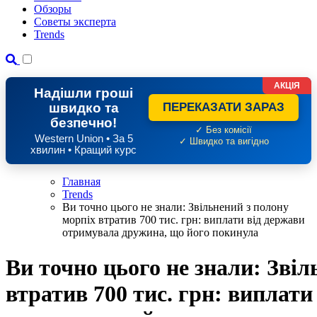
Обзоры
Советы эксперта
Trends
АКЦІЯ
Надішли гроші
швидко та
ПЕРЕКАЗАТИ ЗАРАЗ
безпечно!
✓ Без комісії
Western Union • За 5
✓ Швидко та вигідно
хвилин • Кращий курс
Главная
Trends
Ви точно цього не знали: Звільнений з полону
морпіх втратив 700 тис. грн: виплати від держави
отримувала дружина, що його покинула
Ви точно цього не знали: Звіл
втратив 700 тис. грн: виплат