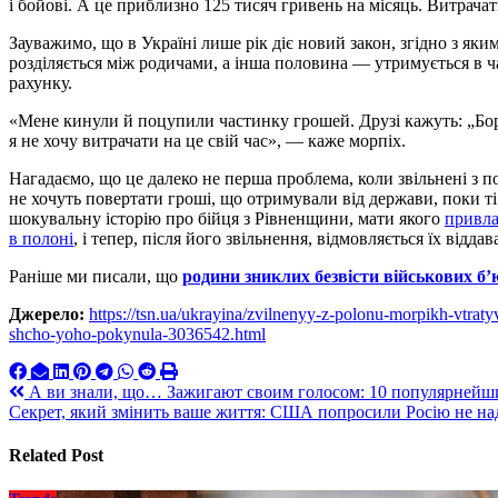
і бойові. А це приблизно 125 тисяч гривень на місяць. Витрача
Зауважимо, що в Україні лише рік діє новий закон, згідно з я
розділяється між родичами, а інша половина — утримується в 
рахунку.
«Мене кинули й поцупили частинку грошей. Друзі кажуть: „Бори
я не хочу витрачати на це свій час», — каже морпіх.
Нагадаємо, що це далеко не перша проблема, коли звільнені з п
не хочуть повертати гроші, що отримували від держави, поки ті
шокувальну історію про бійця з Рівненщини, мати якого
привла
в полоні
, і тепер, після його звільнення, відмовляється їх віддав
Раніше ми писали, що
родини зниклих безвісти військових б’
Джерело:
https://tsn.ua/ukrayina/zvilnenyy-z-polonu-morpikh-vtrat
shcho-yoho-pokynula-3036542.html
Навигация
А ви знали, що… Зажигают своим голосом: 10 популярней
Секрет, який змінить ваше життя: США попросили Росію не надс
по
записям
Related Post