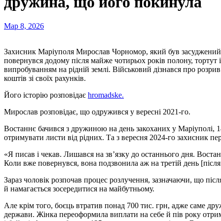
дружина, що його покинула
Мар 8, 2026
Захисник Маріуполя Мирослав Чорномор, який був засуджений в Росії до довічного ув’язнення, минулого місяця
повернувся додому після майже чотирьох років полону, тортут 
випробуванням на рідній землі. Військовий дізнався про розри
коштів зі своїх рахунків.
Його історію розповідає
hromadske.
Мирослав розповідає, що одружився у вересні 2021-го.
Востаннє бачився з дружиною на день закоханих у Маріуполі, 1
отримувати листи від рідних. Та з вересня 2024-го захисник п
«Я писав і чекав. Лишався на зв’язку до останнього дня. Востанн
Коли вже повернувся, вона подзвонила аж на третій день [після
Зараз чоловік розпочав процес розлучення, зазначаючи, що піс
й намагається зосередитися на майбутньому.
Але крім того, боєць втратив понад 700 тис. грн, адже саме др
держави. Жінка переоформила виплати на себе й пів року отри