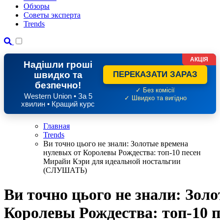
Обзоры
Советы эксперта
Trends
АКЦІЯ
Надішли гроші
швидко та
ПЕРЕКАЗАТИ ЗАРАЗ
безпечно!
✓ Без комісії
Western Union • За 5
✓ Швидко та вигідно
хвилин • Кращий курс
Главная
Trends
Ви точно цього не знали: Золотые времена
нулевых от Королевы Рождества: топ-10 песен
Мирайи Кэри для идеальной ностальгии
(СЛУШАТЬ)
Ви точно цього не знали: Зол
Королевы Рождества: топ-10 