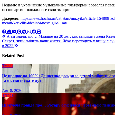
Недавно в украинские музыкальные платформы ворвался пе
песню артист вложил все свои эмоции.
Джерело:
https://news.hochu.ua/cat-stars/muzyika/article-164808-z
meraii-keri-dlia-idealnoi-nostalgii-slusat/
Навигация
А ви знали, що… Младше на 20 лет: как выглядит жена Кв
Секрет, який змінить ваше життя: Ябко переходить у вищу лігу 
по
в 2025
записям
Related Post
Trends
Це працює на 100%: Денисенко розкрила деталі майбутнього в
та як святкуватимуть
Авг 8, 2026
Trends
Шокуюча правда про… Ротару обурилася через свою пенсію 