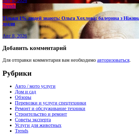
Авг 8, 2026
Trends
Тільки 1% людей знають: Ольга Хохлова: балерина з Ніжина 
зради
Авг 8, 2026
Добавить комментарий
Для отправки комментария вам необходимо
авторизоваться
.
Рубрики
Авто / мото услуги
Дом и сад
Обзоры
Перевозки и услуги спецтехники
Ремонт и обслуживание техники
Строительство и ремонт
Советы эксперта
Услуги для животных
Trends