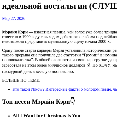
идеальной ностальгии (СЛУ
Мар 27, 2026
Мэрайя Кэри
— известная певица, чей голос уже более тридца
известно в 1990 году с выходом дебютного альбома под лейблом
невозможно представить музыкальную сцену начала 2000-х.
Сразу после старта карьеры Мерая установила исторический реко
такого прорыва она получила две статуэтки “Грэмми” в номи
поповокалистка”. В общей сложности за свою карьеру звезда 
заработала на этом более миллионов долларов 💰. Но ХОЧУ! мы
пасмурный день в веселую ностальгию.
БОЛЬШЕ ПО ТЕМЕ:
Кто такой Nikow? Интересные факты о молодом певце, чь
Топ песен Мэрайи Кэри👇
Аll I Want for Christmas Is You