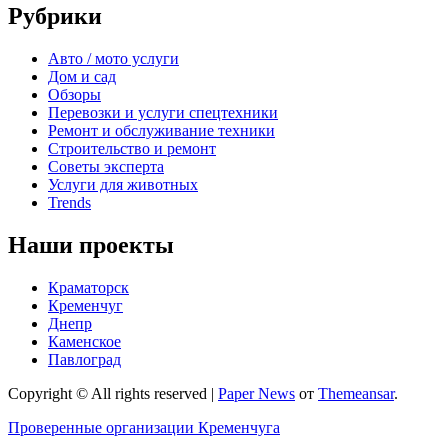
Рубрики
Авто / мото услуги
Дом и сад
Обзоры
Перевозки и услуги спецтехники
Ремонт и обслуживание техники
Строительство и ремонт
Советы эксперта
Услуги для животных
Trends
Наши проекты
Краматорск
Кременчуг
Днепр
Каменское
Павлоград
Copyright © All rights reserved
|
Paper News
от
Themeansar
.
Проверенные организации Кременчуга