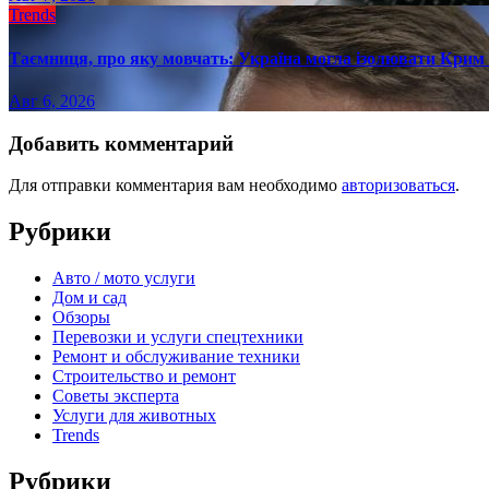
Trends
Таємниця, про яку мовчать: Україна могла ізолювати Крим 
Авг 6, 2026
Добавить комментарий
Для отправки комментария вам необходимо
авторизоваться
.
Рубрики
Авто / мото услуги
Дом и сад
Обзоры
Перевозки и услуги спецтехники
Ремонт и обслуживание техники
Строительство и ремонт
Советы эксперта
Услуги для животных
Trends
Рубрики