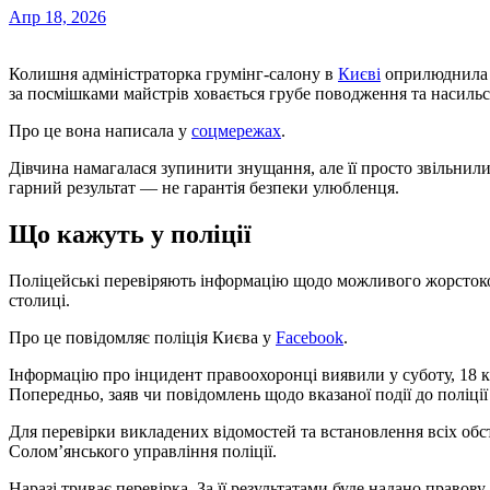
Апр 18, 2026
Колишня адміністраторка грумінг-салону в
Києві
оприлюднила п
за посмішками майстрів ховається грубе поводження та насиль
Про це вона написала у
соцмережах
.
Дівчина намагалася зупинити знущання, але її просто звільнил
гарний результат — не гарантія безпеки улюбленця.
Що кажуть у поліції
Поліцейські перевіряють інформацію щодо можливого жорстоког
столиці.
Про це повідомляє поліція Києва у
Facebook
.
Інформацію про інцидент правоохоронці виявили у суботу, 18 к
Попередньо, заяв чи повідомлень щодо вказаної події до поліції
Для перевірки викладених відомостей та встановлення всіх обст
Солом’янського управління поліції.
Наразі триває перевірка. За її результатами буде надано правову