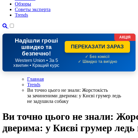
Обзоры
Советы эксперта
Trends
АКЦІЯ
Надішли гроші
швидко та
ПЕРЕКАЗАТИ ЗАРАЗ
безпечно!
✓ Без комісії
Western Union • За 5
✓ Швидко та вигідно
хвилин • Кращий курс
Главная
Trends
Ви точно цього не знали: Жорстокість
за зачиненими дверима: у Києві грумер ледь
не задушила собаку
Ви точно цього не знали: Жор
дверима: у Києві грумер ледь