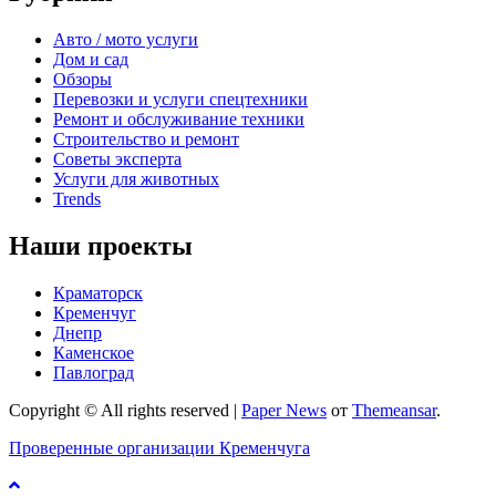
Авто / мото услуги
Дом и сад
Обзоры
Перевозки и услуги спецтехники
Ремонт и обслуживание техники
Строительство и ремонт
Советы эксперта
Услуги для животных
Trends
Наши проекты
Краматорск
Кременчуг
Днепр
Каменское
Павлоград
Copyright © All rights reserved
|
Paper News
от
Themeansar
.
Проверенные организации Кременчуга