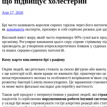
що підвищує холестерин
Апр 17, 2026
Брі часто називають королем сирних тарілок через його витончений смак та ніжну текстуру, проте цей делікатес,
як
зазначають
експерти, приховує в собі серйозні ризики для здо
Високий вміст жиру, який часто перевищує 60% сухої ваги прод
організму. Регулярне вживання цього сиру сприяє стрімкому пі
призводить до утворення атеросклеротичних бляшок у судинах і
та інших серцево-судинних патологій.
Кому варто виключити брі з раціону
Окрім людей, які ретельно стежать за своєю фігурою або мають 
є ще категорії осіб, яким краще не вживати брі. ершочергово це
непастеризованого молока та особливості визрівання м’яких с
розвитку бактерії Listeria monocytogenes. Це зараження станови
та може мати фатальні наслідки для перебігу вагітності.
Також цей продукт є неприпустимим у раціоні людей, які
страж
пацієнтів із серйозними
порушеннями роботи імунної систем
у складі брі може спровокувати гострі алергічні реакції або с