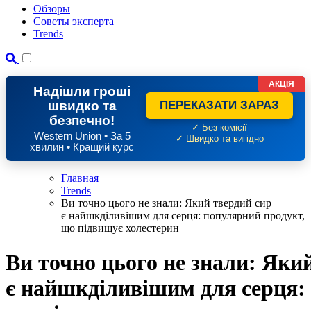
Обзоры
Советы эксперта
Trends
АКЦІЯ
Надішли гроші
швидко та
ПЕРЕКАЗАТИ ЗАРАЗ
безпечно!
✓ Без комісії
Western Union • За 5
✓ Швидко та вигідно
хвилин • Кращий курс
Главная
Trends
Ви точно цього не знали: Який твердий сир
є найшкділивішим для серця: популярний продукт,
що підвищує холестерин
Ви точно цього не знали: Яки
є найшкділивішим для серця: