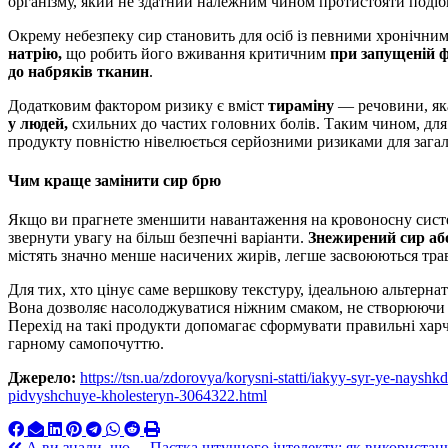
організму, який не здатний належним чином протистояти поді
Окрему небезпеку сир становить для осіб із певними хронічни
натрію,
що робить його вживання критичним
при запущеній ф
до набряків тканин
.
Додатковим фактором ризику є вміст
тираміну
— речовини, яка
у людей,
схильних до частих головних болів. Таким чином, для
продукту повністю нівелюється серйозними ризиками для загал
Чим краще замінити сир брю
Якщо ви прагнете зменшити навантаження на кровоносну систем
звернути увагу на більш безпечні варіанти.
Знежирений сир аб
містять значно менше насичених жирів, легше засвоюються трав
Для тих, хто цінує саме вершкову текстуру, ідеальною альтерн
Вона дозволяє насолоджуватися ніжним смаком, не створюючи 
Перехід на такі продукти допомагає сформувати правильні хар
гарному самопочуттю.
Джерело:
https://tsn.ua/zdorovya/korysni-statti/iakyy-syr-ye-nayshk
pidvyshchuye-kholesteryn-3064322.html
А ви знали, що… Пастка штучного інтелекту: як використанн