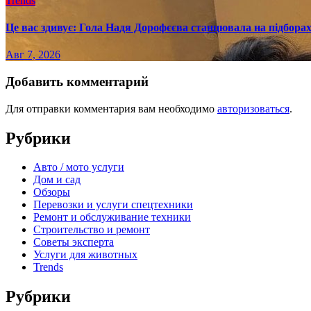
Trends
Це вас здивує: Гола Надя Дорофєєва станцювала на підборах
Авг 7, 2026
Добавить комментарий
Для отправки комментария вам необходимо
авторизоваться
.
Рубрики
Авто / мото услуги
Дом и сад
Обзоры
Перевозки и услуги спецтехники
Ремонт и обслуживание техники
Строительство и ремонт
Советы эксперта
Услуги для животных
Trends
Рубрики