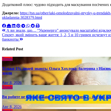
Додатковий плюс: чудово підходить для маскування посічених к
Джерело:
https://tsn.ua/other/iaki-omolodzuvalni-stryzky-u-trendak
ukladannia-3028379.html
Навигация
А ви знали, що… “Укренерго” анонсувало масштабні відключе
Секрет, який змінить ваше життя: 1, 2, 5 и 10 гривен исчезнут
по
банкноты
записям
Related Post
Trends
Тільки 1% людей знають: Ольга Хохлова: балерина з Ніжина 
зради
Авг 8, 2026
Trends
Ви робите це неправильно: Яке 9 серпня свято — все про це
Авг 8, 2026