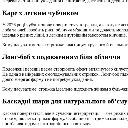
Перевага стрижки: укладання не потрібне, достатньо підсушити
Каре з легким чубчиком
У 2026 році чубчик знову повертається в тренди, але в дуже легк
лоба та очей, зробить риси обличчя м’якішими та додасть моло
ідеально рівних ліній, з легким внутрішнім заворотом кінчиків.
Кому пасуватиме така стрижка: власницям круглого й овальног
Лонг-боб з подовженням біля обличчя
Подовжені передні пасма створюють ефект витягнутого силуету 
Це одна з найкращих омолоджувальних стрижок. Лонг-боб підхо
довго зберігає форму і не потребує укладання.
Кому пасуватиме: стрижка ідеально підходить жінкам з будь-як
Каскадні шари для натурального об’єму
Каскад повертається, але в сучасній інтерпретації — без різки
і таким, що легко тримає форму. Особливо ця стрижка омолоджу
і позбавляє від важкого зовнішнього вигляду.