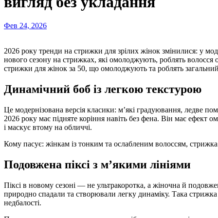
вигляд без укладання
Фев 24, 2026
2026 року тренди на стрижки для зрілих жінок змінилися: у моді природність, легкість і жіночність. Головний акцент
нового сезону на стрижках, які омолоджують, роблять волосся о
стрижки для жінок за 50, що омолоджують та роблять загальн
Динамічний боб із легкою текстурою
Це модернізована версія класики: м’які градуювання, ледве пом
2026 року має підняте коріння навіть без фена. Він має ефект
і маскує втому на обличчі.
Кому пасує: жінкам із тонким та ослабленим волоссям, стрижка
Подовжена піксі з м’якими лініями
Піксі в новому сезоні — не ультракоротка, а жіночна й подовж
природно спадали та створювали легку динаміку. Така стрижка
недбалості.