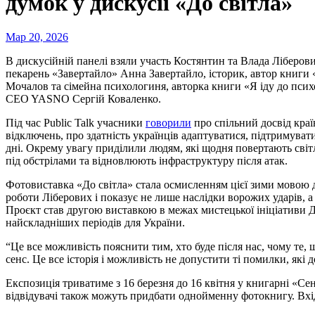
думок у дискусії «До світла»
Мар 20, 2026
В дискусійній панелі взяли участь Костянтин та Влада Ліберови, співзасновниця мереж кондитерських Honey та
пекарень «Завертайло» Анна Завертайло, історик, автор книги 
Мочалов та сімейна психологиня, авторка книги «Я іду до псих
CEO YASNO Сергій Коваленко.
Під час Public Talk учасники
говорили
про спільний досвід краї
відключень, про здатність українців адаптуватися, підтримувати 
дні. Окрему увагу приділили людям, які щодня повертають світ
під обстрілами та відновлюють інфраструктуру після атак.
Фотовиставка «До світла» стала осмисленням цієї зими мовою д
роботи Ліберових і показує не лише наслідки ворожих ударів, а 
Проєкт став другою виставкою в межах мистецької ініціативи
найскладніших періодів для України.
“Це все можливість пояснити тим, хто буде після нас, чому те, 
сенс. Це все історія і можливість не допустити ті помилки, які 
Експозиція триватиме з 16 березня до 16 квітня у книгарні «Се
відвідувачі також можуть придбати однойменну фотокнигу. Вхід