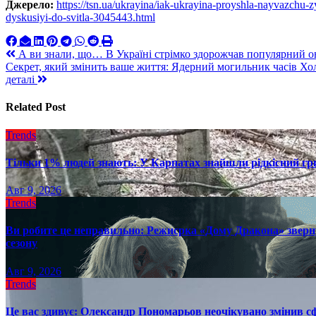
Джерело:
https://tsn.ua/ukrayina/iak-ukrayina-proyshla-nayvazchu-
dyskusiyi-do-svitla-3045443.html
Навигация
А ви знали, що… В Україні стрімко здорожчав популярний ов
Секрет, який змінить ваше життя: Ядерний могильник часів Хол
по
деталі
записям
Related Post
Trends
Тільки 1% людей знають: У Карпатах знайшли рідкісний гри
Авг 9, 2026
Trends
Ви робите це неправильно: Режисрка «Дому Дракона» зверн
сезону
Авг 9, 2026
Trends
Це вас здивує: Олександр Пономарьов неочікувано змінив сф