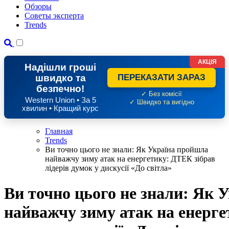
Обзоры
Советы эксперта
Trends
АКЦІЯ
Надішли гроші
швидко та
ПЕРЕКАЗАТИ ЗАРАЗ
безпечно!
✓ Без комісії
Western Union • За 5
✓ Швидко та вигідно
хвилин • Кращий курс
Главная
Trends
Ви точно цього не знали: Як Україна пройшла
найважчу зиму атак на енергетику: ДТЕК зібрав
лідерів думок у дискусії «До світла»
Ви точно цього не знали: Як 
найважчу зиму атак на енерге