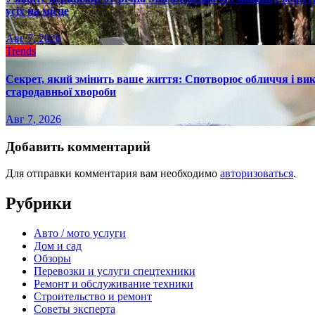
усіх на місце
Авг 7, 2026
Trends
Секрет, який змінить ваше життя: Спотворює обличчя і вик
стародавньої хвороби
Авг 7, 2026
Добавить комментарий
Для отправки комментария вам необходимо
авторизоваться
.
Рубрики
Авто / мото услуги
Дом и сад
Обзоры
Перевозки и услуги спецтехники
Ремонт и обслуживание техники
Строительство и ремонт
Советы эксперта