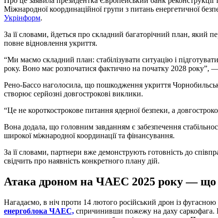
Про це заявила президентка Європейський банк реконструкції та
Міжнародної координаційної групи з питань енергетичної безп
Укрінформ
.
За її словами, йдеться про складний багаторічний план, який пе
повне відновлення укриття.
“Ми маємо складний план: стабілізувати ситуацію і підготувати
року. Воно має розпочатися фактично на початку 2028 року”, —
Рено-Бассо наголосила, що пошкодження укриття Чорнобильська
створює серйозні довгострокові виклики.
“Це не короткострокове питання ядерної безпеки, а довгострок
Вона додала, що головним завданням є забезпечення стабільнос
широкої міжнародної координації та фінансування.
За її словами, партнери вже демонструють готовність до співпр
свідчить про наявність конкретного плану дій.
Атака дроном на ЧАЕС 2025 року — що
Нагадаємо, в ніч проти 14 лютого російський дрон із фугасно
енергоблока ЧАЕС,
спричинивши пожежу на даху саркофага. В