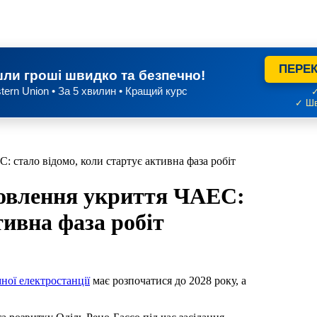
ПЕРЕК
ли гроші швидко та безпечно!
tern Union • За 5 хвилин • Кращий курс
✓
✓ Шв
: стало відомо, коли стартує активна фаза робіт
дновлення укриття ЧАЕС:
тивна фаза робіт
ної електростанції
має розпочатися до 2028 року, а