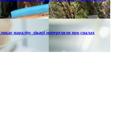
ликає параліч: лікарі попередили про спалах