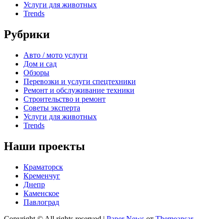
Услуги для животных
Trends
Рубрики
Авто / мото услуги
Дом и сад
Обзоры
Перевозки и услуги спецтехники
Ремонт и обслуживание техники
Строительство и ремонт
Советы эксперта
Услуги для животных
Trends
Наши проекты
Краматорск
Кременчуг
Днепр
Каменское
Павлоград
Copyright © All rights reserved
|
Paper News
от
Themeansar
.