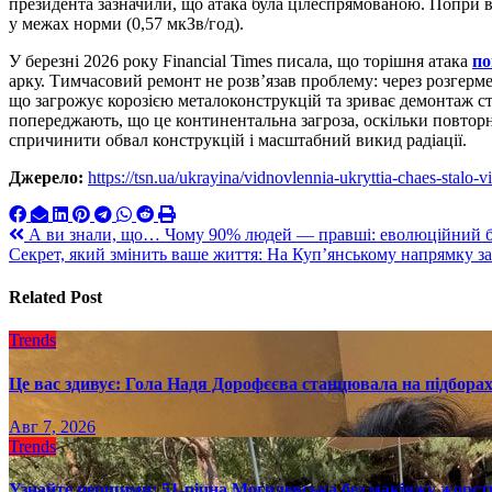
президента зазначили, що атака була цілеспрямованою. Попри 
у межах норми (0,57 мкЗв/год).
У березні 2026 року Financial Times писала, що торішня атака
п
арку. Тимчасовий ремонт не розв’язав проблему: через розгерм
що загрожує корозією металоконструкцій та зриває демонтаж ст
попереджають, що це континентальна загроза, оскільки повторні
спричинити обвал конструкцій і масштабний викид радіації.
Джерело:
https://tsn.ua/ukrayina/vidnovlennia-ukryttia-chaes-stalo
Навигация
А ви знали, що… Чому 90% людей — правші: еволюційний б
Секрет, який змінить ваше життя: На Куп’янському напрямку 
по
записям
Related Post
Trends
Це вас здивує: Гола Надя Дорофєєва станцювала на підборах
Авг 7, 2026
Trends
Узнайте першими: 51-річна Могилевська без макіяжу жорстк