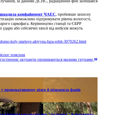
влучання, за даними ДСНС, радіаційний фон залишався
ошкодила конфайнмент ЧАЕС
, пробивши захисну
етизацію неможливо підтримувати рівень вологості,
арого саркофага. Керівництво станції та ЄБРР
 удари або сейсмічні хвилі від вибухів можуть
-vidomo-koly-startuye-aktyvna-faza-robit-3070262.html
іолог пояснив
загострення: окупанти прориваються малими групами
 у провокативному відео й підкорила фанів
о відповіла на чутки про "пластику" й поставила