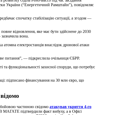
 розвитку Оділь Рено-Бассо під час засідання
еки України (“Енергетичний Рамштайн”), повідомляє
редбачає спочатку стабілізацію ситуації, а згодом —
 повне відновлення, яке має бути здійснене до 2030
 зазначила вона.
 атомна електростанція внаслідок дронової атаки
ове питання”, — підкреслила очільниця ЄБРР.
ті та функціональності захисної споруди, що потребує
аці: підписано фінансування на 30 млн євро, що
 відомо
ю бойовою частиною свідомо
атакував укриття 4-го
 МАГАТЕ підтвердили факт вибуху, а в Офісі