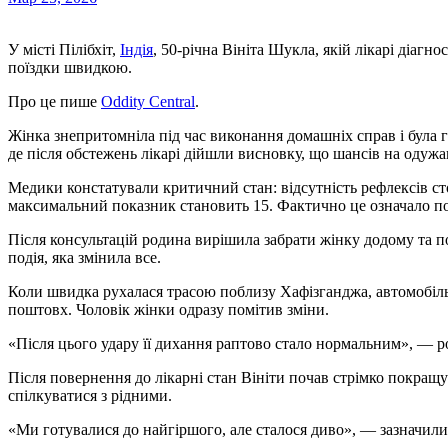
У місті Пілібхіт,
Індія
, 50-річна Вініта Шукла, якій лікарі діагн
поїздки швидкою.
Про це пише
Oddity Central
.
Жінка знепритомніла під час виконання домашніх справ і була го
де після обстежень лікарі дійшли висновку, що шансів на одужа
Медики констатували критичний стан: відсутність рефлексів ст
максимальний показник становить 15. Фактично це означало п
Після консультацій родина вирішила забрати жінку додому та п
подія, яка змінила все.
Коли швидка рухалася трасою поблизу Хафізганджа, автомобіль
поштовх. Чоловік жінки одразу помітив зміни.
«Після цього удару її дихання раптово стало нормальним», — ро
Після повернення до лікарні стан Вініти почав стрімко покращу
спілкуватися з рідними.
«Ми готувалися до найгіршого, але сталося диво», — зазначил