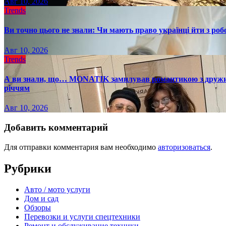
Авг 10, 2026
Trends
Ви точно цього не знали: Чи мають право українці йти з роб
Авг 10, 2026
Trends
А ви знали, що… MONATIK замилував романтикою з дружиною
річчям
Авг 10, 2026
Добавить комментарий
Для отправки комментария вам необходимо
авторизоваться
.
Рубрики
Авто / мото услуги
Дом и сад
Обзоры
Перевозки и услуги спецтехники
Ремонт и обслуживание техники