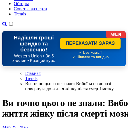
Обзоры
Советы эксперта
Trends
АКЦІЯ
Надішли гроші
швидко та
ПЕРЕКАЗАТИ ЗАРАЗ
безпечно!
✓ Без комісії
Western Union • За 5
✓ Швидко та вигідно
хвилин • Кращий курс
Главная
Trends
Ви точно цього не знали: Вибоїна на дорозі
повернула до життя жінку після смерті мозку
Ви точно цього не знали: Вибо
життя жінку після смерті моз
Мар 25, 2026