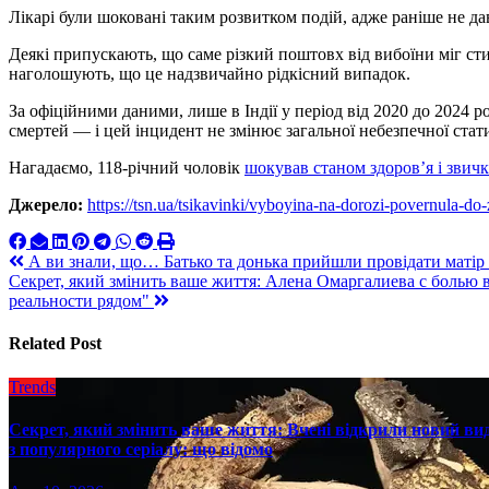
Лікарі були шоковані таким розвитком подій, адже раніше не д
Деякі припускають, що саме різкий поштовх від вибоїни міг с
наголошують, що це надзвичайно рідкісний випадок.
За офіційними даними, лише в Індії у період від 2020 до 2024 
смертей — і цей інцидент не змінює загальної небезпечної стат
Нагадаємо, 118-річний чоловік
шокував станом здоров’я і звич
Джерело:
https://tsn.ua/tsikavinki/vyboyina-na-dorozi-povernula-do
Навигация
А ви знали, що… Батько та донька прийшли провідати матір і
Секрет, який змінить ваше життя: Алена Омаргалиева с болью 
по
реальности рядом"
записям
Related Post
Trends
Секрет, який змінить ваше життя: Вчені відкрили новий вид
з популярного серіалу: що відомо