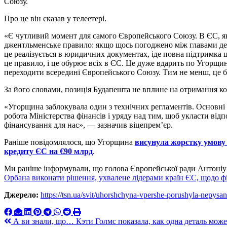
Союзу.
Про це він сказав у телеетері.
«Є чутливий момент для самого Європейського Союзу. В ЄС, як
джентльменське правило: якщо щось погоджено між главами дер
це реалізується в юридичних документах, іде повна підтримка 
це правило, і це обурює всіх в ЄС. Це дуже вдарить по Угорщин
переходити всередині Європейського Союзу. Тим не менш, це б
За його словами, позиція Будапешта не вплине на отримання к
«Угорщина заблокувала один з технічних регламентів. Основні р
робота Міністерства фінансів і уряду над тим, щоб укласти від
фінансування для нас», — зазначив віцепрем’єр.
Раніше повідомлялося, що Угорщина
висунула жорстку умову 
кредиту ЄС на €90 млрд
.
Ми раніше інформували, що голова Європейської ради Антоніу
Орбана виконати рішення, ухвалене лідерами країн ЄС, щодо ф
Джерело:
https://tsn.ua/svit/uhorshchyna-vpershe-porushyla-nepys
Навигация
А ви знали, що… Кэти Голмс показала, как одна деталь мож