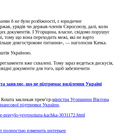
ими б не були розбіжності, є юридичне
жав, урядів чи держав-членів Євросоюзу, далі, коли
цих документів. І Угорщина, власне, свідомо порушує
і, тому що вона переходить межі, які не варто
ільше довгострокове питання», — наголосив Качка.
оштів Україною.
егламенти вже схвалені. Тому зараз ведеться дискусія,
повідні документи для того, щоб забезпечити
та заявляє, що не підтримає виділення Україні
 Кошта закликав прем’єр-
міністра Угорщини Віктора
інансової підтримки України
.
ane-pravylo-yevrosoiuzu-kachka-3031172.html
ет полностью изменить интерьер