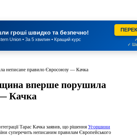
ПЕРЕК
ли гроші швидко та безпечно!
tern Union • За 5 хвилин • Кращий курс
✓
✓ Шв
ила неписане правило Євросоюзу — Качка
орщина вперше порушила
 — Качка
інтеграції Тарас Качка заявив, що рішення
Угорщини
раїни суперечить неписаним правилам Європейського