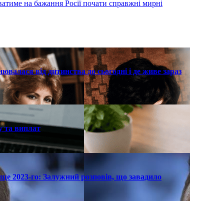
ватиме на бажання Росії почати справжні мирні
нювалася від дитинства до сьогодні і де живе зараз
у та виплат
ще 2023-го: Залужний розповів, що завадило