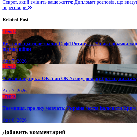
Секрет, який змінить ваше життя: Дипломат розповів, що вказу
по
переговори
записям
Related Post
Trends
Ви точно цього не знали: Софії Ротару — 79: як співачка змі
під час війни
Авг 7, 2026
Trends
А ви знали, що… ОК-5 чи ОК-7: яку довідку брати для стаж
Авг 7, 2026
Trends
Таємниця, про яку мовчать: Україна могла ізолювати Крим 
Авг 6, 2026
Добавить комментарий