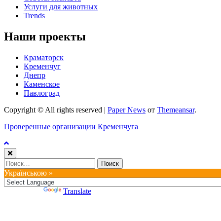
Услуги для животных
Trends
Наши проекты
Краматорск
Кременчуг
Днепр
Каменское
Павлоград
Copyright © All rights reserved
|
Paper News
от
Themeansar
.
Проверенные организации Кременчуга
Найти:
Українською »
Powered by
Translate