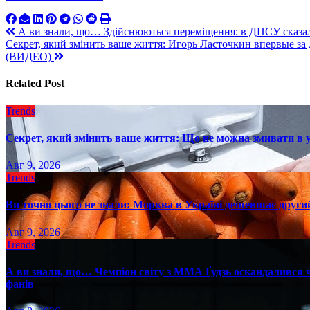
Навигация
А ви знали, що… Здійснюються переміщення: в ДПСУ сказали
Секрет, який змінить ваше життя: Игорь Ласточкин впервые за 
по
(ВИДЕО)
записям
Related Post
Trends
Секрет, який змінить ваше життя: Що не можна змивати в 
Авг 9, 2026
Trends
Ви точно цього не знали: Морква в Україні дешевшає другий
Авг 9, 2026
Trends
А ви знали, що… Чемпіон світу з ММА Ґудзь оскандалився че
фанів