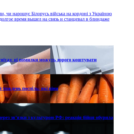
, чи нарощує Білорусь війська на кордоні з Україною
долгое время вышел на связь и станцевал в блиндаже
унітаз: ці помилки можуть дорого коштувати
 тиждень поспіль: які ціни
рез зв’язки з культурою РФ: реакція бійця обурила