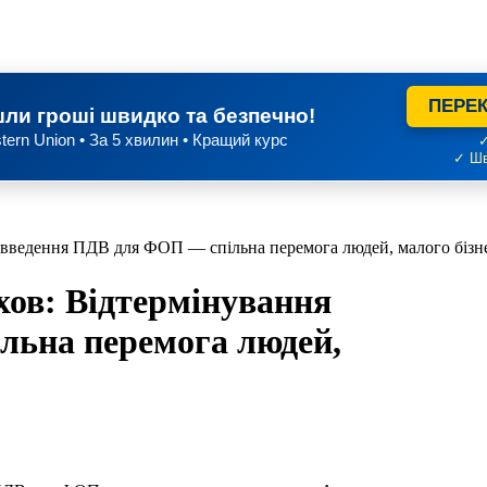
ПЕРЕК
ли гроші швидко та безпечно!
tern Union • За 5 хвилин • Кращий курс
✓
✓ Шв
я введення ПДВ для ФОП — спільна перемога людей, малого бізн
ехов: Відтермінування
льна перемога людей,