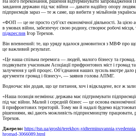
На його переконання, рішення відтермінувати запровадження ПДВ для ФОП правильне, тому що людяне. Адже
завдання держави під час війни — давати надійну опору людя
підприємців зараз — те ж саме, що вибити у мільйонів українськ
«ФОП — це не просто суб’єкт економічної діяльності. За цією 
в умовах війни, забезпечує свою родину, створює робочі місця,
підкреслив
Ігор Терехов.
Він впевнений: те, що уряду вдалося домовитися з МВФ про 
це важливий результат.
«Це наша спільна перемога — людей, малого бізнесу та громад.
подякувати учасникам Асоціації прифронтових міст і громад т
залучення у цей процес. Обʼєднання наших зусиль вкотре дало 
аргументи громад і бізнесу», — заявив голова АПМГ.
Водночас він додав, що це питання, хоч і відкладене, все ж зал
«Наша позиція незмінна: держава має підтримувати підприємці
під час війни. Малий і середній бізнес — це основа економічної
її прифронтових територій. Тому ми й надалі будемо відстоюват
рішеннями, які дають можливість підприємництву працювати, р
Терехов.
Джерело:
https://tsn.ua/groshi/terekhov-vidterminuvannia-vvedenni
hromad-3066089.html