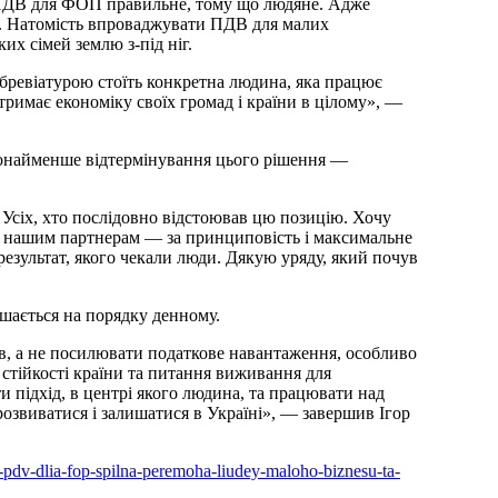
м. Натомість впроваджувати ПДВ для малих
их сімей землю з-під ніг.
абревіатурою стоїть конкретна людина, яка працює
 тримає економіку своїх громад і країни в цілому», —
щонайменше відтермінування цього рішення —
 Усіх, хто послідовно відстоював цю позицію. Хочу
а нашим партнерам — за принциповість і максимальне
результат, якого чекали люди. Дякую уряду, який почув
ишається на порядку денному.
в, а не посилювати податкове навантаження, особливо
 стійкості країни та питання виживання для
и підхід, в центрі якого людина, та працювати над
озвиватися і залишатися в Україні», — завершив Ігор
a-pdv-dlia-fop-spilna-peremoha-liudey-maloho-biznesu-ta-