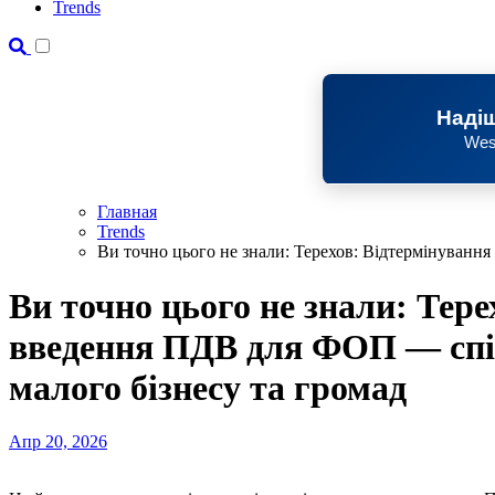
Trends
Надіш
Wes
Главная
Trends
Ви точно цього не знали: Терехов: Відтермінуванн
Ви точно цього не знали: Тер
введення ПДВ для ФОП — спі
малого бізнесу та громад
Апр 20, 2026