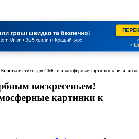
ПЕРЕК
ли гроші швидко та безпечно!
tern Union • За 5 хвилин • Кращий курс
✓
✓ Шв
! Короткие стихи для СМС и атмосферные картинки к религиозн
ербным воскресеньем!
тмосферные картинки к