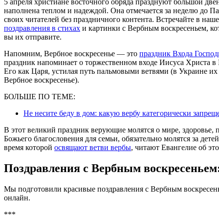
5 апреля христиане восточного обряда празднуют большой дв
наполнена теплом и надеждой. Она отмечается за неделю до Па
своих читателей без праздничного контента. Встречайте в наш
поздравления в стихах
и картинки с Вербным воскресеньем, ко
вы их отправите.
Напомним, Вербное воскресенье — это
праздник Входа Господ
праздник напоминает о торжественном входе Иисуса Христа в 
Его как Царя, устилая путь пальмовыми ветвями (в Украине и
Вербное воскресенье).
БОЛЬШЕ ПО ТЕМЕ:
Не несите беду в дом: какую вербу категорически запрещ
В этот великий праздник верующие молятся о мире, здоровье,
Божьего благословения для семьи, обязательно молятся за дете
время которой
освящают ветви вербы
, читают Евангелие об э
Поздравления с Вербным воскресеньем:
Мы подготовили красивые поздравления с Вербным воскресень
онлайн.
***