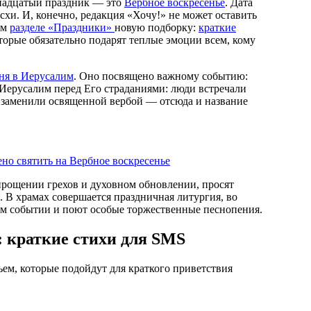
енадцатый праздник — это
Вербное воскресенье
. Дата
схи. И, конечно, редакция «Хочу!» не может оставить
ем
разделе «Праздники»
новую подборку:
краткие
торые обязательно подарят теплые эмоции всем, кому
ня в Иерусалим
. Оно посвящено важному событию:
Иерусалим перед Его страданиями: люди встречали
х заменили освященной вербой — отсюда и название
ено святить на Вербное воскресенье
 прощении грехов и духовном обновлении, просят
й. В храмах совершается праздничная литургия, во
том событии и поют особые торжественные песнопения.
 краткие стихи для SMS
ем, которые подойдут для краткого приветствия