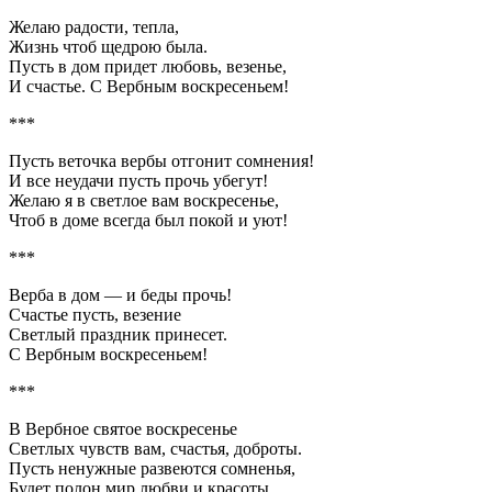
Желаю радости, тепла,
Жизнь чтоб щедрою была.
Пусть в дом придет любовь, везенье,
И счастье. С Вербным воскресеньем!
***
Пусть веточка вербы отгонит сомнения!
И все неудачи пусть прочь убегут!
Желаю я в светлое вам воскресенье,
Чтоб в доме всегда был покой и уют!
***
Верба в дом — и беды прочь!
Счастье пусть, везение
Светлый праздник принесет.
С Вербным воскресеньем!
***
В Вербное святое воскресенье
Светлых чувств вам, счастья, доброты.
Пусть ненужные развеются сомненья,
Будет полон мир любви и красоты.