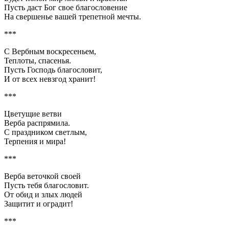
Пусть даст Бог свое благословение
На свершенье вашей трепетной мечты.
***
С Вербным воскресеньем,
Теплоты, спасенья.
Пусть Господь благословит,
И от всех невзгод хранит!
***
Цветущие ветви
Верба распрямила.
С праздником светлым,
Терпения и мира!
***
Верба веточкой своей
Пусть тебя благословит.
От обид и злых людей
Защитит и оградит!
***