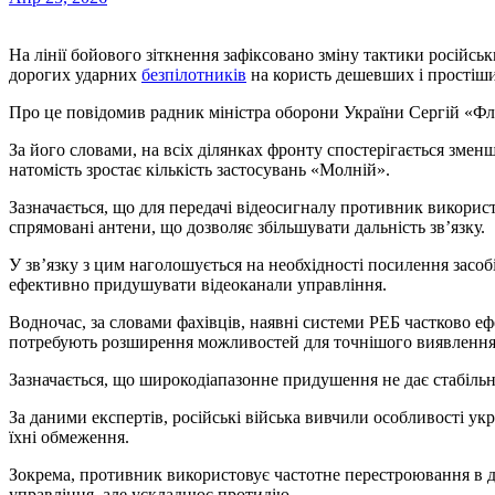
На лінії бойового зіткнення зафіксовано зміну тактики російських військ — противник поступово відмовляється від
дорогих ударних
безпілотників
на користь дешевших і простіши
Про це повідомив радник міністра оборони України Сергій «Ф
За його словами, на всіх ділянках фронту спостерігається зме
натомість зростає кількість застосувань «Молній».
Зазначається, що для передачі відеосигналу противник використ
спрямовані антени, що дозволяє збільшувати дальність зв’язку.
У зв’язку з цим наголошується на необхідності посилення засоб
ефективно придушувати відеоканали управління.
Водночас, за словами фахівців, наявні системи РЕБ частково е
потребують розширення можливостей для точнішого виявлення 
Зазначається, що широкодіапазонне придушення не дає стабільно
За даними експертів, російські війська вивчили особливості укр
їхні обмеження.
Зокрема, противник використовує частотне перестроювання в д
управління, але ускладнює протидію.