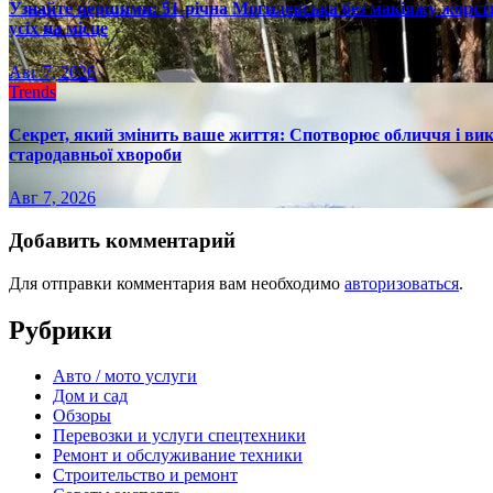
Узнайте першими: 51-річна Могилевська без макіяжу жорстк
усіх на місце
Авг 7, 2026
Trends
Секрет, який змінить ваше життя: Спотворює обличчя і вик
стародавньої хвороби
Авг 7, 2026
Добавить комментарий
Для отправки комментария вам необходимо
авторизоваться
.
Рубрики
Авто / мото услуги
Дом и сад
Обзоры
Перевозки и услуги спецтехники
Ремонт и обслуживание техники
Строительство и ремонт