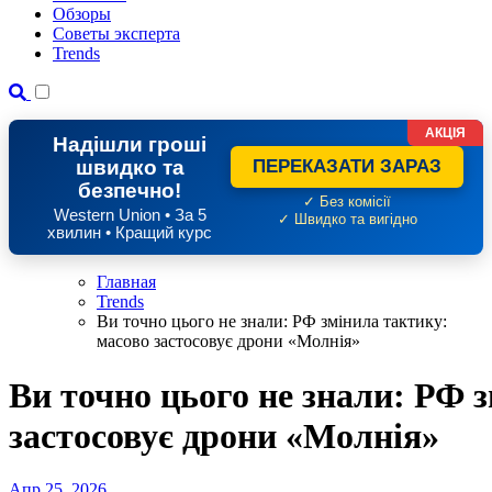
Обзоры
Советы эксперта
Trends
АКЦІЯ
Надішли гроші
швидко та
ПЕРЕКАЗАТИ ЗАРАЗ
безпечно!
✓ Без комісії
Western Union • За 5
✓ Швидко та вигідно
хвилин • Кращий курс
Главная
Trends
Ви точно цього не знали: РФ змінила тактику:
масово застосовує дрони «Молнія»
Ви точно цього не знали: РФ 
застосовує дрони «Молнія»
Апр 25, 2026