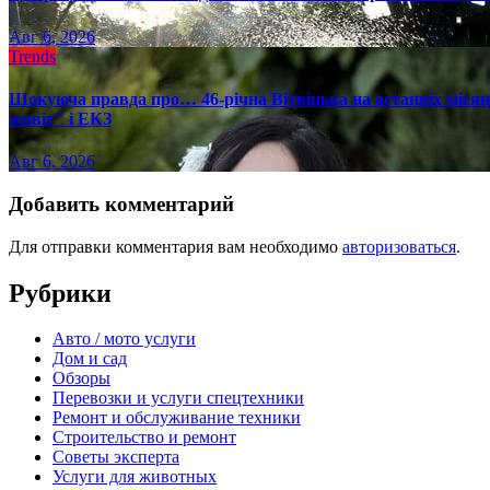
Авг 6, 2026
Trends
Шокуюча правда про… 46-річна Вітвіцька на останніх місяця
живіт" і ЕКЗ
Авг 6, 2026
Добавить комментарий
Для отправки комментария вам необходимо
авторизоваться
.
Рубрики
Авто / мото услуги
Дом и сад
Обзоры
Перевозки и услуги спецтехники
Ремонт и обслуживание техники
Строительство и ремонт
Советы эксперта
Услуги для животных