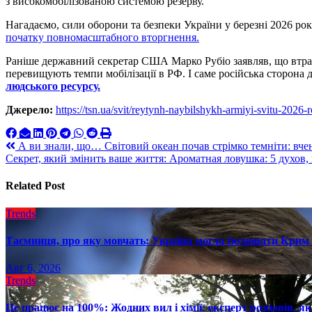
з високомобілізованою системою резерву.
Нагадаємо, сили оборони та безпеки України у березні 2026 ро
початку повномасштабного вторгнення.
Раніше державний секретар США Марко Рубіо заявляв, що втрати 
перевищують темпи мобілізації в РФ. І саме російська сторона 
людського ресурсу.
Джерело:
https://tsn.ua/svit/reytynh-naybilshykh-armiyi-svitu-2026-
Навигация
А ви знали, що… Світовий океан почав стрімко темніти: вче
Секрет, який змінить ваше життя: Ароматная ловушка: 5 духов
по
записям
Related Post
Trends
Таємниця, про яку мовчать: Україна могла ізолювати Крим 
Авг 6, 2026
Trends
Це працює на 100%: Жодних вил і хімії: експерт розповів, я