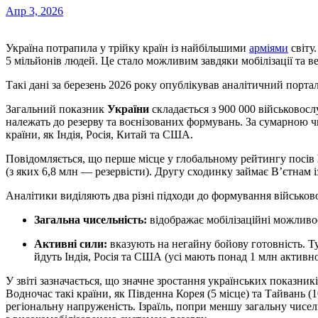
Апр 3, 2026
Україна потрапила у трійку країн із найбільшими
арміями
світу
5 мільйонів людей. Це стало можливим завдяки мобілізації та вел
Такі дані за березень 2026 року опублікував аналітичний порта
Загальний показник
України
складається з 900 000 військовослу
належать до резерву та воєнізованих формувань. За сумарною ч
країни, як Індія, Росія, Китай та США.
Повідомляється, що перше місце у глобальному рейтингу посів
(з яких 6,8 млн — резервісти). Другу сходинку займає В’єтнам і
Аналітики виділяють два різні підходи до формування військов
Загальна чисельність:
відображає мобілізаційні можливос
Активні сили:
вказують на негайну бойову готовність. Ту
йдуть Індія, Росія та США (усі мають понад 1 млн активно
У звіті зазначається, що значне зростання українських показник
Водночас такі країни, як Південна Корея (5 місце) та Тайвань (
регіональну напруженість. Ізраїль, попри меншу загальну чисель