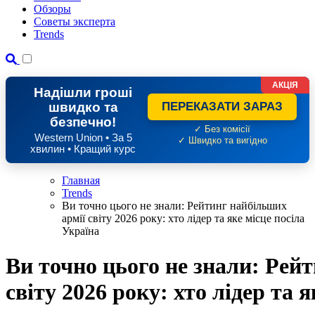
Обзоры
Советы эксперта
Trends
АКЦІЯ
Надішли гроші
швидко та
ПЕРЕКАЗАТИ ЗАРАЗ
безпечно!
✓ Без комісії
Western Union • За 5
✓ Швидко та вигідно
хвилин • Кращий курс
Главная
Trends
Ви точно цього не знали: Рейтинг найбільших
армії світу 2026 року: хто лідер та яке місце посіла
Україна
Ви точно цього не знали: Рей
світу 2026 року: хто лідер та 