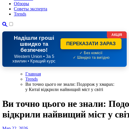
Обзоры
Советы эксперта
Trends
АКЦІЯ
Надішли гроші
швидко та
ПЕРЕКАЗАТИ ЗАРАЗ
безпечно!
✓ Без комісії
Western Union • За 5
✓ Швидко та вигідно
хвилин • Кращий курс
Главная
Trends
Ви точно цього не знали: Подорож у хмарах:
у Китаї відкрили найвищий міст у світі
Ви точно цього не знали: Подо
відкрили найвищий міст у сві
Мар 22, 2026