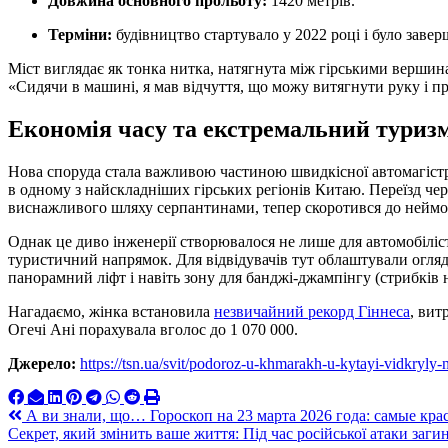
Довжина основного прольоту:
1420 метрів.
Терміни:
будівництво стартувало у 2022 році і було заверш
Міст виглядає як тонка нитка, натягнута між гірськими вершина
«Сидячи в машині, я мав відчуття, що можу витягнути руку і п
Економія часу та екстремальний туриз
Нова споруда стала важливою частиною швидкісної автомагіст
в одному з найскладніших гірських регіонів Китаю. Переїзд че
виснажливого шляху серпантинами, тепер скоротився до неймо
Однак це диво інженерії створювалося не лише для автомобіліс
туристичний напрямок. Для відвідувачів тут облаштували огля
панорамний ліфт і навіть зону для банджі-джампінгу (стрибків 
Нагадаємо, жінка встановила
незвичайний рекорд Гіннеса
, вит
Огечі Ані порахувала вголос до 1 070 000.
Джерело:
https://tsn.ua/svit/podoroz-u-khmarakh-u-kytayi-vidkryly
Навигация
А ви знали, що… Гороскоп на 23 марта 2026 года: самые кр
Секрет, який змінить ваше життя: Під час російської атаки заг
по