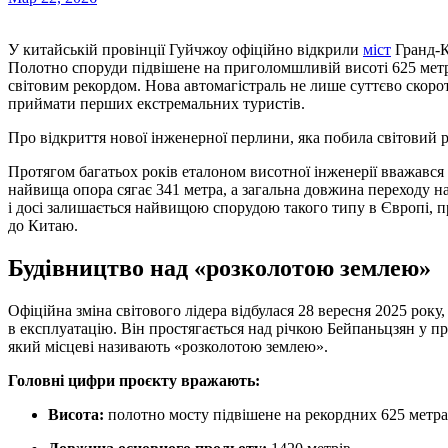
У китайській провінції Гуйчжоу офіційно відкрили
міст
Гранд-К
Полотно споруди підвішене на приголомшливій висоті 625 метр
світовим рекордом. Нова автомагістраль не лише суттєво скорот
приймати перших екстремальних туристів.
Про відкриття нової інженерної перлини, яка побила світовий 
Протягом багатьох років еталоном висотної інженерії вважався
найвища опора сягає 341 метра, а загальна довжина переходу н
і досі залишається найвищою спорудою такого типу в Європі, пр
до Китаю.
Будівництво над «розколотою землею»
Офіційна зміна світового лідера відбулася 28 вересня 2025 рок
в експлуатацію. Він простягається над річкою Бейпаньцзян у п
який місцеві називають «розколотою землею».
Головні цифри проєкту вражають:
Висота:
полотно мосту підвішене на рекордних 625 метра